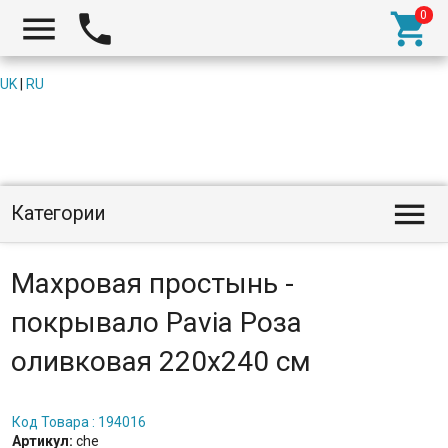



UK
|
RU

Категории
Махровая простынь -
покрывало Pavia Роза
оливковая 220x240 см
Код Товара : 194016
Артикул:
che