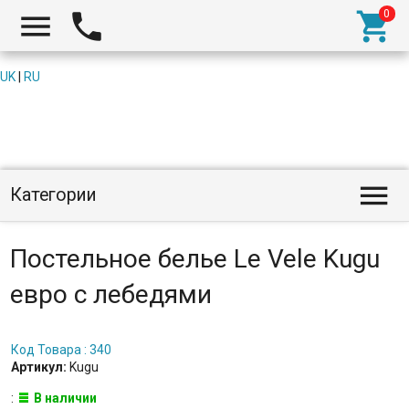



UK
|
RU

Категории
Постельное белье Le Vele Kugu
евро с лебедями
Код Товара : 340
Артикул:
Kugu
:
В наличии