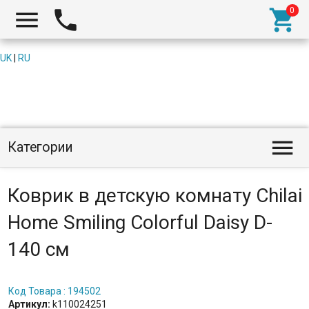



UK
|
RU

Категории
Коврик в детскую комнату Chilai
Home Smiling Colorful Daisy D-
140 см
Код Товара : 194502
Артикул:
k110024251