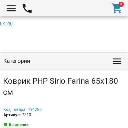



UK
|
RU

Категории
Коврик PHP Sirio Farina 65x180
см
Код Товара : 194280
Артикул:
P310
В наличии