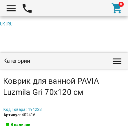



UK
|
RU

Категории
Коврик для ванной PAVIA
Luzmila Gri 70x120 см
Код Товара : 194223
Артикул:
402416
:
В наличии