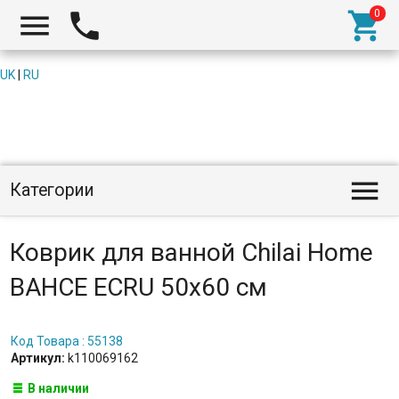



UK
|
RU

Категории
Коврик для ванной Chilai Home
BAHCE ECRU 50x60 см
Код Товара : 55138
Артикул:
k110069162
В наличии