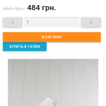
484 грн.
660 грн.

