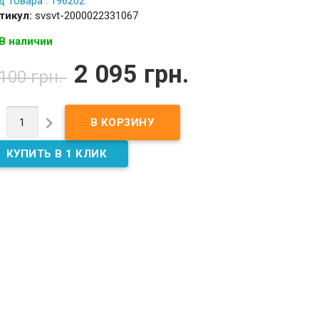
д Товара : 196202
тикул:
svsvt-2000022331067
В наличии
2 095 грн.
 100 грн.

