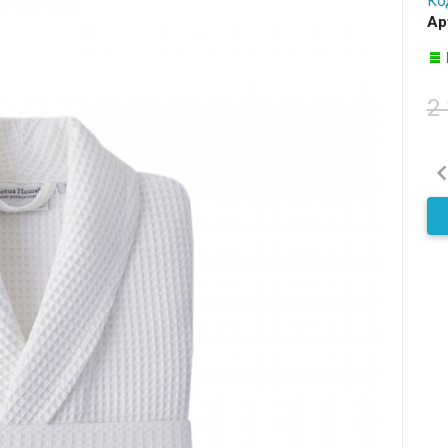
Ко
Ар
2