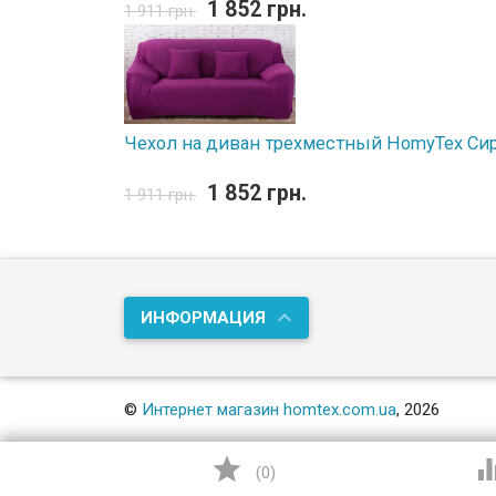
1 852 грн.
1 911 грн.
Чехол на диван трехместный HomyTex С
1 852 грн.
1 911 грн.
ИНФОРМАЦИЯ
©
Интернет магазин homtex.com.ua
, 2026

(
0
)