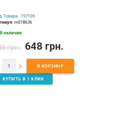
д Товара : 197109
тикул:
m018636
В наличии
648 грн.
03 грн.

