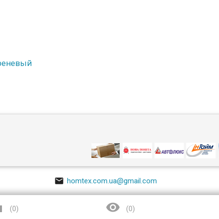
иреневый

homtex.com.ua@gmail.com


(
0
)
(
0
)