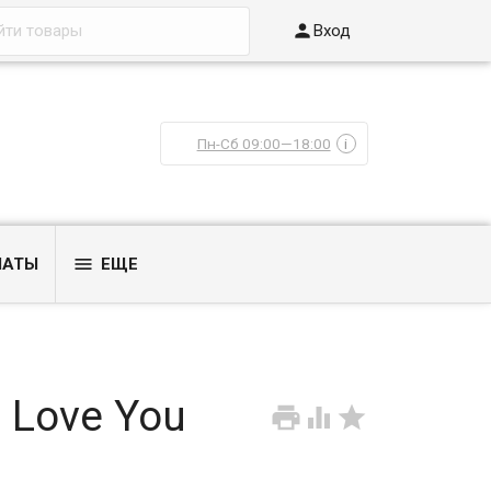

Вход
Пн-Сб 09:00—18:00
i

ЛАТЫ
ЕЩЕ
 Love You


