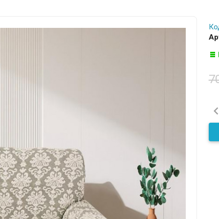
Ко
Ар
7