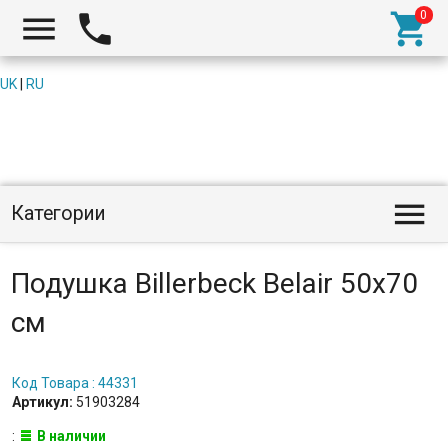



UK
|
RU

Категории
Подушка Billerbeck Belair 50x70
см
Код Товара : 44331
Артикул:
51903284
:
В наличии