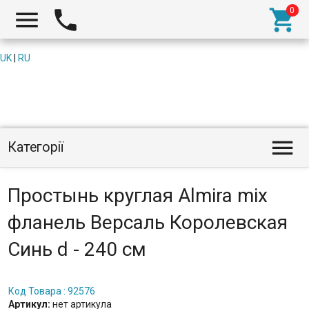



UK
|
RU

Категорії
Простынь круглая Almira mix
фланель Версаль Королевская
Синь d - 240 см
Код Товара : 92576
Артикул:
нет артикула