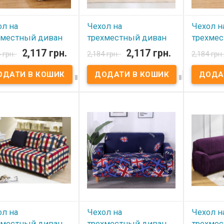
аст новое качество
й мебели и обновит
ьер.
ол на
Чехол на
Чехол н
хместный диван
трехместный диван
трехме
yTex принт Волна
HomyTex принт
HomyTex
2,117 грн.
2,117 грн.
 грн.
2,184 грн.
2,184 грн
евая
Абстракция голубая
Квадра




 наявності
В наявності
В ная
л на трехместный
Чехол на трехместный
Чехол на 
н HomyTex принт Волна
диван HomyTex принт
диван Hom
ая Ткань: бифлекс,
Абстракция голубая Ткань:
Квадраты 
полиэстер. Размер:
бифлекс, 100% полиэстер.
100% поли
30 см. Упаковка: ПВХ
Размер: 195x230 см.
195x230 с
. Особенности:
Упаковка: ПВХ пакет.
пакет. Ос
ичный, резинка по
Особенности: Эластичный,
Эластичны
у периметру.
резинка по всему
всему пер
лнительно Вы можете
периметру. Дополнительно
Дополнит
ть декоративные
Вы можете купить
купить де
очки 45x45 см.
декоративные наволочки
наволочки
зводитель:
45x45 см. Производитель:
Производ
Tex,Украина-Китай
HomyTex,Украина-Китай
HomyTex,У
ол на
Чехол на
Чехол н
хместный диван
трехместный диван
трехме