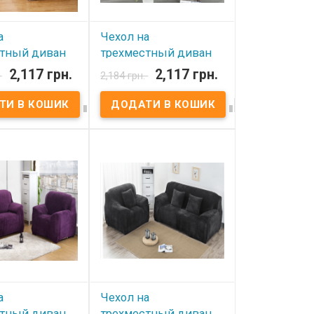
а
Чехол на
стный диван
трехместный диван
 принт
HomyTex принт Ромб
2,117 грн.
2,117 грн.
.
2,184 грн.
ты
сине-голубой




вності
В наявності
трехместный
Чехол на трехместный
yTex принт
диван HomyTex принт Ромб
Ткань: бифлекс,
сине-голубой Ткань:
эстер. Размер:
бифлекс, 100% полиэстер.
м. Упаковка: ПВХ
Размер: 195x230 см.
обенности:
Упаковка: ПВХ пакет.
й, резинка по
Особенности: Эластичный,
иметру.
резинка по всему
ельно Вы можете
периметру. Дополнительно
коративные
Вы можете купить
 45x45 см.
декоративные наволочки
итель:
45x45 см. Производитель:
краина-Китай
HomyTex,Украина-Китай
а
Чехол на
стный диван
трехместный диван