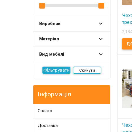
прид
ваше
интер
Чех
тре
Виробник
Hom
2,184
беж
Матеріал
В
Вид мебелі
Чехо
дива
бежев
100% 
Скинути
195x2
пакет
Эласт
всем
Допо
купи
Інформація
навол
Прои
Homy
Оплата
Чех
Доставка
тре