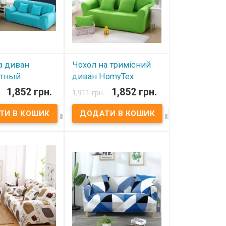
иков 15-25 см.
легко стираются в
ки 32 см. Чехлы
стиральной машинке при
раются в
температуре 40 градусов,
й машинке при
быстро высыхают и не
ре 40 градусов,
требуют глажки. Чехол для
ысыхают и не
кресла бордового цвета
лажки. Чехол для
придаст новое качество
рдового цвета
вашей мебели и обновит
овое качество
интерьер.
ели и обновит
а диван
Чохол на тримісний
стный
диван HomyTex
 Голубой
Салатовий
1,852 грн.
1,852 грн.
.
1,911 грн.
вності
В наявності




диван
Чохол на тримісний диван
ный HomyTex
HomyTex Салатовий
кань: бифлекс,
Тканина: біфлекс, 100%
эстер. Размер:
поліестер. Розмір: 195x230
м. Упаковка: ПВХ
см. Упаковка: ПВХ пакет.
обенности:
Особливості: Еластичний,
й, резинка по
гумка по всьому периметру.
иметру.
Додатково Ви можете
ельно Вы можете
придбати декоративні
коративные
наволочки 45x45 см.
 45x45 см.
Виробник: HomyTex,Україна-
итель:
Китай
краина-Китай