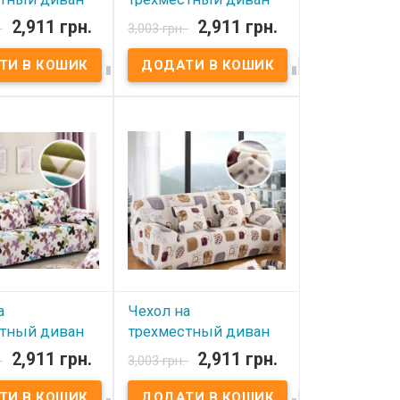
x замша
HomyTex замша
2,911 грн.
2,911 грн.
.
3,003 грн.
овый
Черный




вності
В наявності
трехместный
Чехол на трехместный
myTex замша
диван HomyTex замша
й Ткань:
Черный Ткань:
ра(замша), 100%
микрофибра(замша), 100%
. Размер: 195x230
полиэстер. Размер: 195x230
ка: ПВХ пакет.
см. Упаковка: ПВХ пакет.
ти: Эластичный,
Особенности: Эластичный,
о всему
резинка по всему
, замша.
периметру, замша.
ельно Вы можете
Дополнительно Вы можете
коративные
купить декоративные
 45x45 см.
наволочки 45x45 см.
итель:
Производитель:
краина-Китай
HomyTex,Украина-Китай
а
Чехол на
стный диван
трехместный диван
 замша с
HomyTex замша с
2,911 грн.
2,911 грн.
.
3,003 грн.
м Кленовый
принтом Квадраты



