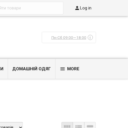

Log in
Пн-Сб 09:00—18:00
i

ТИ
ДОМАШНІЙ ОДЯГ
MORE


