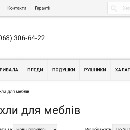

Контакти
Гарантії
068) 306-64-22
РИВАЛА
ПЛЕДИ
ПОДУШКИ
РУШНИКИ
ХАЛА
хли для меблів
хли для меблів
ати за:
Відображати: