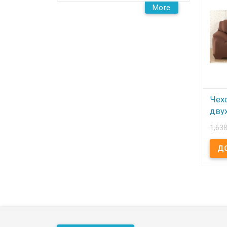
пакет
More
Эласт
всем
Допо
купи
навол
Прои
Homy
Чех
дву
Hom
1,638
(Кир
В
Чехо
двух
Корич
бифле
Разме
Упако
Особ
резин
пери