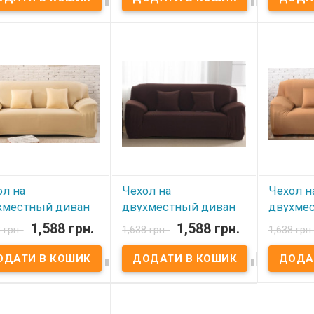
 наявності
В наявності
В ная
л на трехместный
Чехол на трехместный
н HomyTex замша
диван HomyTex замша
Чехол на 
 Ткань:
Красный Ткань:
диван Hom
офибра(замша), 100%
микрофибра(замша), 100%
принтом К
стер. Размер: 195x230
полиэстер. Размер: 195x230
Ткань: ми
паковка: ПВХ пакет.
см. Упаковка: ПВХ пакет.
100% поли
енности: Эластичный,
Особенности: Эластичный,
195x230 с
ка по всему
резинка по всему
пакет. Ос
метру, замша.
периметру, замша.
Эластичны
лнительно Вы можете
Дополнительно Вы можете
всему пер
ть декоративные
купить декоративные
принтом. 
очки 45x45 см.
наволочки 45x45 см.
Вы можете
зводитель:
Производитель:
декорати
Tex,Украина-Китай
HomyTex,Украина-Китай
45x45 см.
HomyTex,У
ол на
Чехол на
Чехол н
хместный диван
двухместный диван
двухме
yTex Бежевый
HomyTex Кофе
HomyTe
1,588 грн.
1,588 грн.
 грн.
1,638 грн.
1,638 грн
 наявності
В наявності
В ная




л на диван
Чехол на диван
Чехол на 
местный HomyTex
двухместный HomyTex
двухмест
ый Ткань: бифлекс,
Кофе Ткань: бифлекс, 100%
Песочный 
полиэстер. Размер:
полиэстер. Размер: 145x185
100% поли
85 см. Упаковка: ПВХ
см. Упаковка: ПВХ пакет.
145x185 с