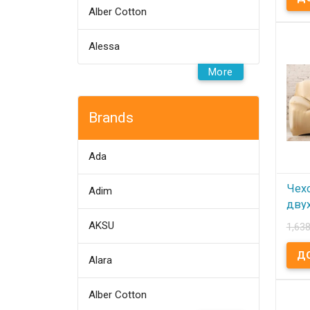
В
Alber Cotton
Чехо
дива
Alessa
Синий
микр
полиэ
More
см. У
Особ
резин
пери
Допо
Brands
купи
навол
Прои
Homy
Ada
Чех
Adim
дву
Hom
AKSU
1,638
В
Alara
Чехо
двух
Бежев
Alber Cotton
100% 
145x1