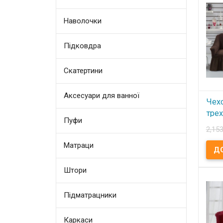
195x2
пакет
Эласт
Наволочки
всем
Допо
купи
навол
Підковдра
Прои
Homy
Скатертини
Аксесуари для ванної
Чех
тре
Пуфи
Bur
2,153
Матраци
В
Чехол
Buru
Штори
Ткань
поли
Arya 
посад
Підматрацники
см. Г
места
спинк
места
Каркаси