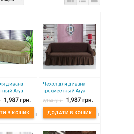
ля дивана
Чехол для дивана
тный Arya
трехместный Arya
k бежевый
Burumcuk коричневый
1,987 грн.
1,987 грн.
.
2,153 грн.
вності
В наявності




 дивана Arya
Чехол для дивана Arya
трехместный
Burumcuk трехместный
%хлопок, 60%
Ткань: 40%хлопок, 60%
. Производитель:
полиэстер. Производитель: