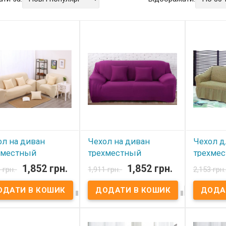
ол на диван
Чехол на диван
Чехол д
хместный
трехместный
трехмес
yTex Бежевый
HomyTex Сиреневый
Burumcu
1,852 грн.
1,852 грн.
 грн.
1,911 грн.
2,153 грн
 наявності
В наявності
В ная




л на диван
Чехол на диван
Чехол для
местный HomyTex
трехместный HomyTex
Burumcuk
ый Ткань: бифлекс,
Сиреневый Ткань: бифлекс,
Ткань: 40
полиэстер. Размер:
100% полиэстер. Размер:
полиэстер