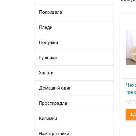
Покривала
Пледи
Подушки
Рушники
Халати
Чех
Домашній одяг
тре
Hom
1,911
Простирадла
В
Килимки
Чехо
трех
Бежев
100% 
Наматрацники