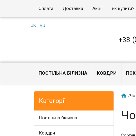
Оплата
Доставка
Акції
Як купити?
UK
|
RU
+38 (
ПОСТІЛЬНА БІЛИЗНА
КОВДРИ
ПОК

/
Чо
Категорії
Чо
Постільна білизна
Ковдри
Сортув