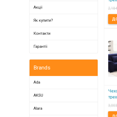
Hom
Акції
2,184
Кле
Як купити?
В
Чехо
Контакти
дива
Клетк
бифле
Разме
Гарантії
Упако
Особ
резин
пери
Вы м
деко
Brands
45x45
Homy
Ada
Чех
AKSU
тре
Hom
3,003
Alara
Син