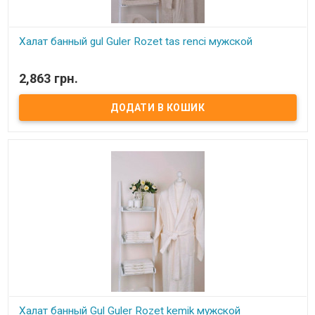
Халат банный gul Guler Rozet tas renci мужской
В наявності
2,863 грн.
Халат банный Gul Guler Rozet tas renci мужской с вышивкой
Состав: 100% хлопок, махра Размер: M/L, XL/XXL Длина халата –
ниже колена (120 см), рукав длинный – 56 см. Халат размера
XL/XXL имеет длину 130 см и рукав 58 см. Производитель: Gul
Guler (Турция)
Халат банный Gul Guler Rozet kemik мужской