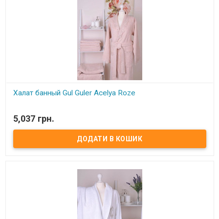
Халат банный Gul Guler Acelya Roze
В наявності
5,037 грн.
Халат банный Gul Guler Acelya Roze с кружевом Состав: 100%
хлопок, махра Размер: M/L Длина халата - ниже колена (120 см),
рукав длинный – 56 см. Производитель: Gul Guler (Турция)