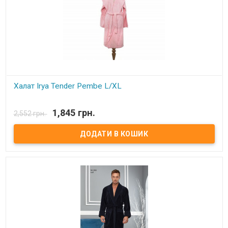
Халат Irya Tender Pembe L/XL
В наявності
1,845 грн.
2,552 грн.
Халат Irya Tender Размер: L/XL Состав: 60% бамбук, 40% хлопок
Цвет: розовый Плотность: 380 gr/m2 Производитель: Irya
(Турция).