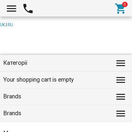



UK
|
RU

Категорії

Your shopping cart is empty

Brands

Brands