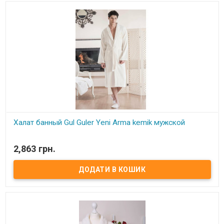
Халат банный Gul Guler Yeni Arma kemik мужской
В наявності
2,863 грн.
Халат банный Gul Guller Yeni Arma kemik мужской Состав: 100%
хлопок, махра Размер: M/L Длина халата – ниже колена (133 см),
рукав длинный от шва – 60 см. Ширина по окружности халата 137
см Производитель: Gul Guler (Турция)