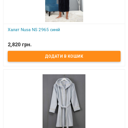
Халат Nusa NS 2965 синій
В наявності
2,820 грн.
Розміри: M, L/XL, 2XL, 3XL, 4XL. Колір: синій. Склад: 50% хлопок,
50% бамбук Характеристика: Халат довгий без капюшона.
Тканина: всередині - махра, зовні - велюр, бавовна 100%. Торгова
марка: Nusa. Виробник: Туреччина.