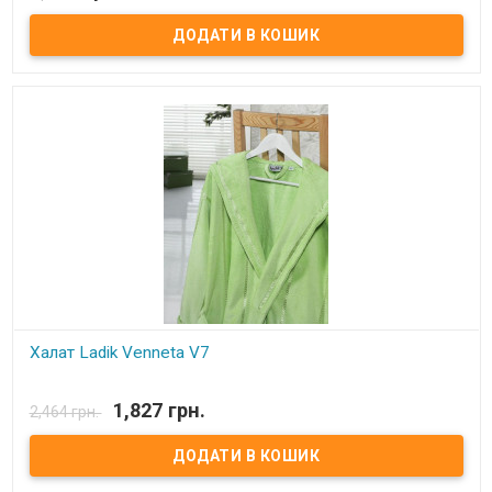
Бамбуковый халат Le Vele с жаккардовым шалевым воротником.
Размер: S, M, L. Состав: 65% бамбук, 35% хлопок. Цвет: кремовый.
Производитель: Le Vele (Турция).
Халат Ladik Venneta V7
В наявності
1,827 грн.
2,464 грн.
Халат махровый с капюшоном Ladik Venneta. Состав: верх - велюр,
низ-махровый (100% хлопок). Размеры: S, M. Производитель: Ladik
(Турция).