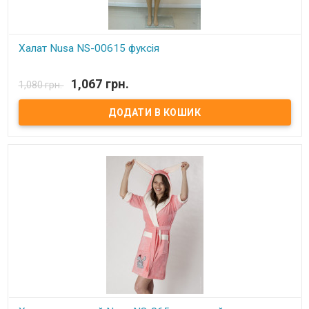
Халат Nusa NS-00615 фуксія
В наявності
1,067 грн.
1,080 грн.
Халат велюр (верхня сторона) + махра (нижня сторона)
короткий з капюшоном.
Розмір:
S, M.
Склад:
100% бамбука.
Виробник:
Nusa, Туреччина.