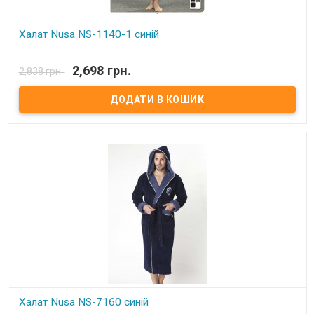
Халат Nusa NS-1140-1 синій
В наявності
2,698 грн.
2,838 грн.
Халат: велюр - верхня сторона + махра нижня сторона.
Розмір:
L/XL, 2XL, 3XL, 4XL.
Колір:
синій.
Склад:
100% бамбука.
Виробник:
Nusa, Туреччина.
Халат Nusa NS-7160 синій