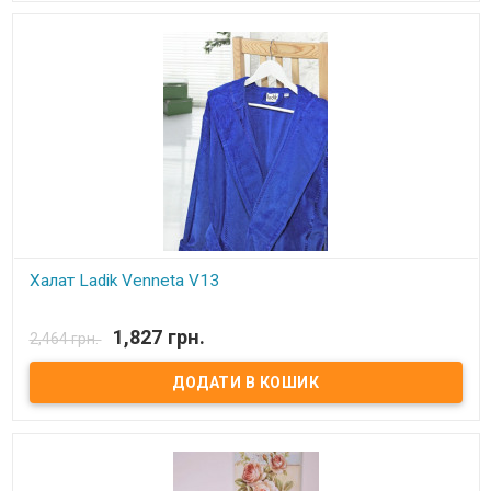
Халат Ladik Venneta V13
В наявності
1,827 грн.
2,464 грн.
Халат махровый с капюшоном Ladik Venneta. Состав: верх - велюр,
низ-махровый (100% хлопок). Размеры: M, L. Производитель: Ladik
(Турция).