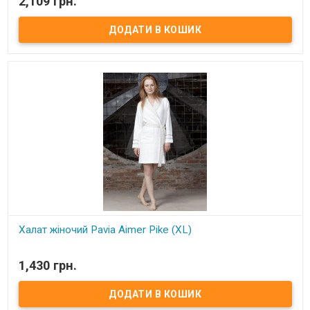
2,109 грн.
Халат Le Vele махровый длинный. Размер: XL. Состав: 100%
хлопок. Цвет: белый. Производитель: Le Vele (Турция).
Халат жіночий Pavia Aimer Pike (XL)
В наявності
1,430 грн.
Халат жіночий з декоративним шалевим коміром На рукавах та
кишенях вставки з декоративної сіточки. Склад: 100% бавовна,
пікейна тканина. Розміри: XL. Виробник: Pavia (Туреччина).
Упаковка: подарункова коробка