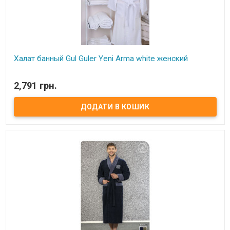
Халат банный Gul Guler Yeni Arma white женский
В наявності
2,791 грн.
Халат банный Gul Guller Yeni Arma white женский с вышивкой
Состав: 100% хлопок, махра Размер: M/L, XL/XXL. Длина халата –
ниже колена (120 см), рукав длинный – 56 см. Производитель: Gul
Guler (Турция)