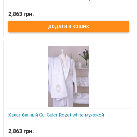
В наявності
2,863 грн.
Халат банный Gul Guller Rozet kemik ванильный мужской с
вышивкой Состав: 100% хлопок, махра Размер: XL/XXL Длина
халата – ниже колена (130 см), рукав длинный – 58 см.
Производитель: Gul Guler (Турция)
Халат банный Gul Guler Rozet white мужской
В наявності
2,863 грн.
Халат банный Gul Guler Rozet white мужской с вышивкой Состав: