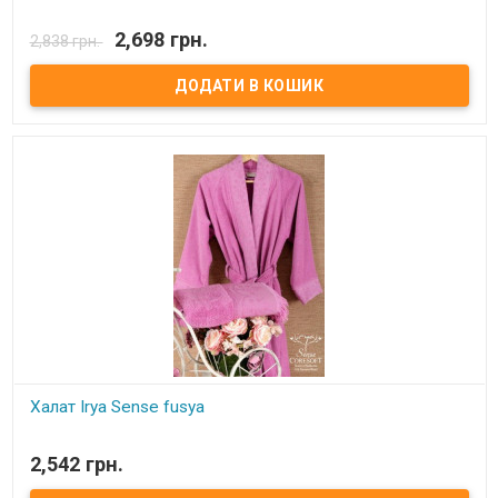
В наявності
2,698 грн.
2,838 грн.
Халат велюр/махра, довгий з капюшоном. Розмір: m, l/xl, 2xl, 3xl.
Колір синій. склад: 100% бамбук. Виробник: Nusa, Туреччина.
Халат Irya Sense fusya
В наявності
2,542 грн.
Халат Irya Sense fusya. Размер: S/M - Длина - 105 см, Рукав
-62,Ширина-105 L/XL - Длина - 105 см, Рукав -69,Ширина-115 Состав: