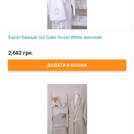
Халат банный Gul Guler Rozet White женский
В наявності
2,682 грн.
Халат банный Gul Guler Rozet White женский с вышивкой Состав:
100% хлопок, махра Размер: XL/2XL. Длина халата – ниже колена
(120 см), рукав длинный – 56 см. Производитель: Gul Guler
(Турция)