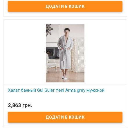
100% хлопок, махра Размер: M/L Длина халата – ниже колена (120
см), рукав длинный – 56 см. Производитель: Gul Guler (Турция)
Халат банный Gul Guler Yeni Arma grey мужской
В наявності
2,863 грн.
Халат банный Gul Guler Yeni Arma grey мужской Состав: 100%
хлопок, махра Размер: M/L. Длина халата – ниже колена (133 см),
рукав длинный от шва – 60 см. Ширина по окружности халата 137
см Производитель: Gul Guler (Турция)