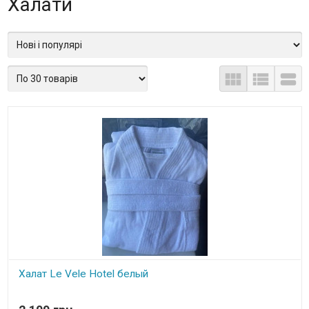
Халати



Халат Le Vele Hotel белый
В наявності