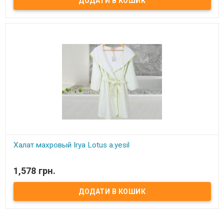
Халат махровый Irya Lotus a.yesil
В наявності
1,578 грн.
Халат махровый Irya Lotus a.yesil Размер: S/M, L/XL Состав: 90%
хлопок, 10% полиэстер. Плотность: 350 гр/м2 Цвет: салатовый
Упаковка: фирменная подарочная Производитель: Irya (Турция).