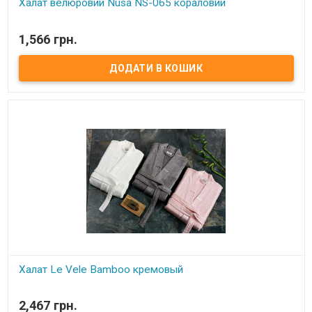
Халат велюровий Nusa NS-065 кораловий
В наявності
1,566 грн.
Халат велюровий, короткий із капюшоном.
Розмір:
S, M, L/XL.
Склад:
100% бамбук
Виробник:
Nusa, Туреччина.
Халат Le Vele Bamboo кремовый
В наявності
2,467 грн.