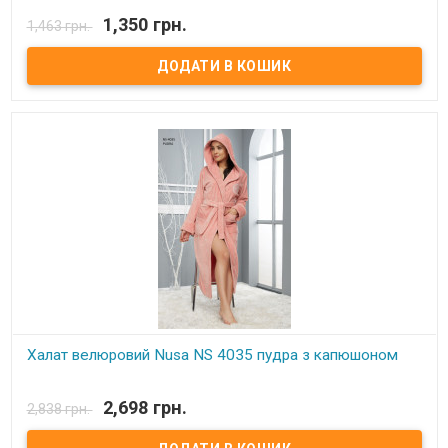
В наявності
1,350 грн.
1,463 грн.
Халат Altinbasak pacific рожевий махровий з капюшоном Розмір:
14-16 років, 18-20 років Склад: 100% бавовна (махра) Країна
виробник: Туреччина. Торгова марка: Altinbasak Упаковка:
подарункова фірмова коробка
Халат велюровий Nusa NS 4035 пудра з капюшоном
В наявності
2,698 грн.
2,838 грн.
Халат велюровий Nusa NS 4035 пудра Розмір: s, m, l/xl, 2xl Склад:
100% бамбук Виробник: Nusa, Туреччина. Халат велюровий,
довгий з капюшоном: верхня сторона – велюр, нижня – махра.