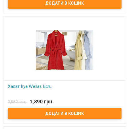
100% хлопок. Цвет: розовый Производитель: Irya (Турция).
Халат Irya Wellas Ecru
В наявності
1,890 грн.
2,552 грн.
Халат Irya Wellas Ecru L/XL Размер: L/XL - Длина - 105 см, Рукав - 69
см, Ширина - 115 см Состав: 100% хлопок. Цвет: кремовый
Производитель: Irya (Турция).