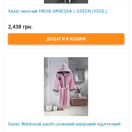
Халат жіночий PAVIA VANESSA L.GREEN (YESIL)
В наявності
2,438 грн.
Халат жіночий PAVIA VANESSA L.GREEN(YESIL) з капюшоном Склад:
100% бавовна (щільність 550 г/м2) Розміри: L, XL. Упаковка:
подарункова картонна коробка. Виробник: Pavia (Туреччина).
Халат Altinbasak pacific рожевий махровий підлітковий