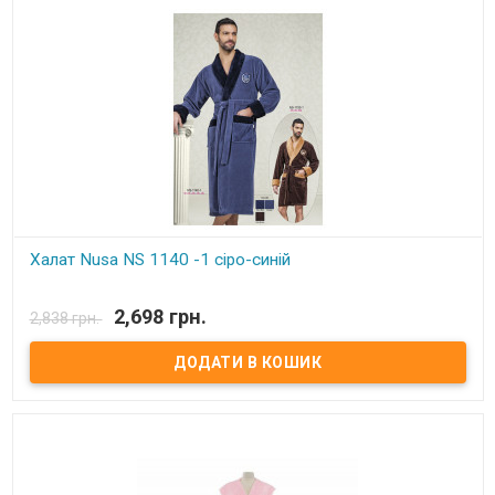
Халат Nusa NS 1140 -1 сіро-синій
В наявності
2,698 грн.
2,838 грн.
Халат Nusa NS-1140 -1 сіро-синій Халат: велюр - верхня сторона +
махра нижня сторона. Розмір: L /XL, 2XL, 3XL, 4XL Колір: сіро-синій.
склад: 100% бамбук. Виробник: Nusa, Туреччина.