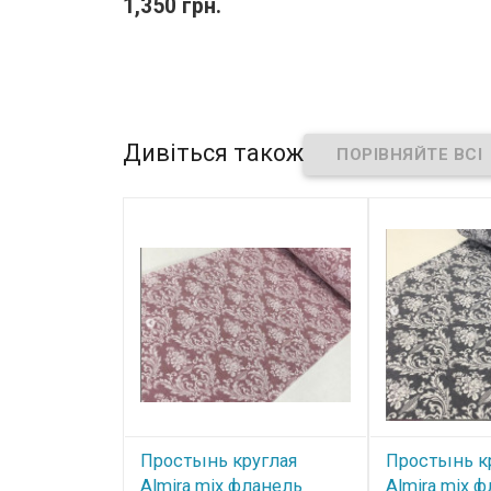
1,350 грн.
Дивіться також
Простынь круглая
Простынь к
Almira mix фланель
Almira mix 