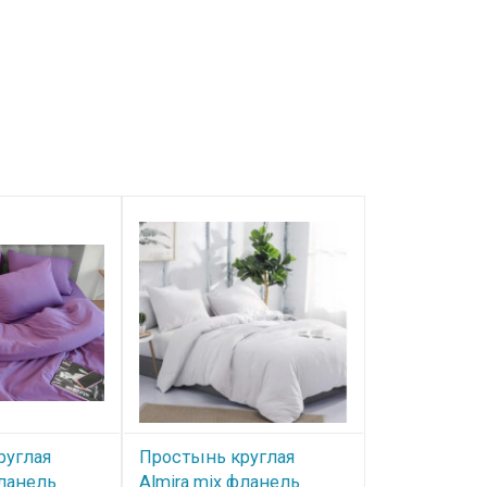
руглая
Простынь круглая
Простынь к
фланель
Almira mix фланель
Almira mix 