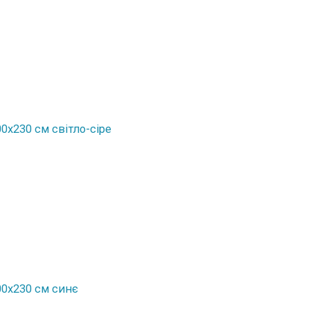
0x230 см світло-сіре
00x230 см синє