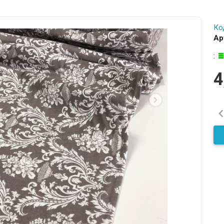
Ко
Ар
:
4