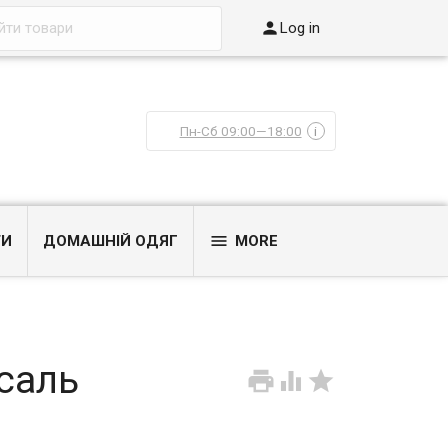

Log in
Пн-Сб 09:00—18:00
i

ТИ
ДОМАШНІЙ ОДЯГ
MORE
саль


