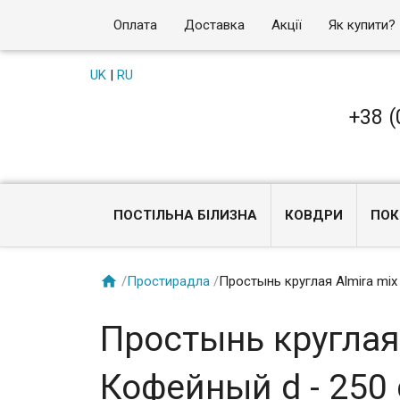
Оплата
Доставка
Акції
Як купити?
UK
|
RU
+38 (
ПОСТІЛЬНА БІЛИЗНА
КОВДРИ
ПОК

/
Простирадла
/
Простынь круглая Almira mix
Простынь круглая
Кофейный d - 250