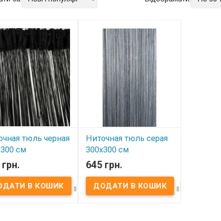
очная тюль черная
Ниточная тюль серая
x300 см
300x300 см
 грн.
645 грн.
 наявності
В наявності




ние: штора 300х300
Описание: штора 300х300
п: для кухни, гостиной,
см Тип: для кухни, гостиной,
ого проема, Цвет:
дверного проема, Цвет:
ый Способ подвески:
серый Способ подвески:
а. Высота: 300 см.
тесьма. Высота: 300 см.
а:300 см. Состав:
Ширина:300 см. Состав: