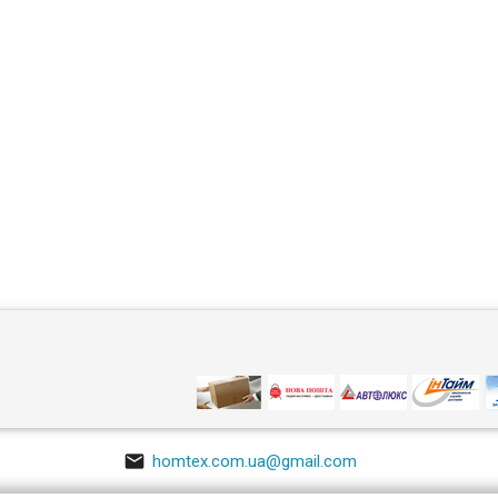

homtex.com.ua@gmail.com