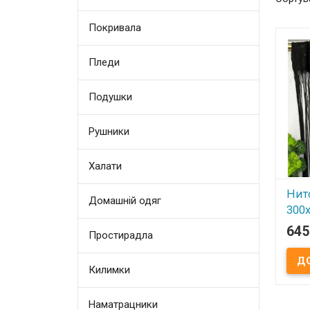
Покривала
Пледи
Подушки
Рушники
Халати
Нит
Домашній одяг
300
645
Простирадла
В
Описа
Килимки
см Ти
дверн
черн
тесьм
Наматрацники
Ширин