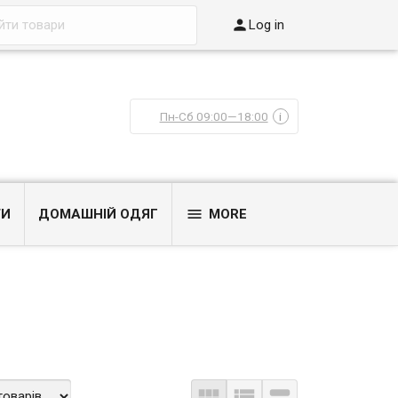

Log in
Пн-Сб 09:00—18:00
i

ТИ
ДОМАШНІЙ ОДЯГ
MORE


