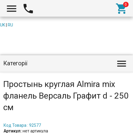



UK
|
RU

Категорії
Простынь круглая Almira mix
фланель Версаль Графит d - 250
см
Код Товара : 92577
Артикул:
нет артикула