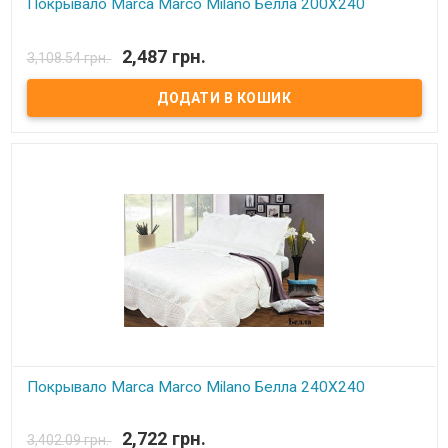
Покрывало Marca Marco Milano Белла 200Х240
В наявності
2,487 грн.
3,108.54 грн.
Покрывало Marca Marco Milano микрофибра+микроплюш с
хлопковым наполнением.
Состав:
микрофибра+микроплюш.
Наполнитель:
хлопок.
Производитель:
Marca Marco Milano(Италия)
Покрывало Marca Marco Milano Белла 240Х240
В наявності
2,722 грн.
3,402.09 грн.