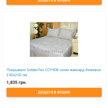
Размер: 230х250 см. Наволочки: 50х70 см - 2 шт. Состав: 100%
хлопок. Производитель: Alltex (Китай).
Покрывало GoldenTex CCY908 сатин жаккард бежевое
230х250 см.
1,835 грн.
В наявності
Покрывало GoldenTex сатин жаккард.
Размер:
230x250 см
Наволочки(2 шт.):
50x70 см.
Состав:
сатин (100% хлопок).
Производитель:
GoldenTex, (Китай).