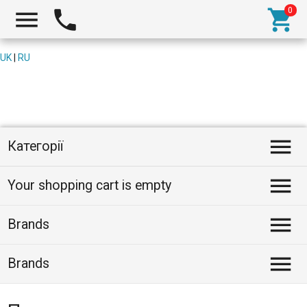



UK
|
RU

Категорії

Your shopping cart is empty

Brands

Brands