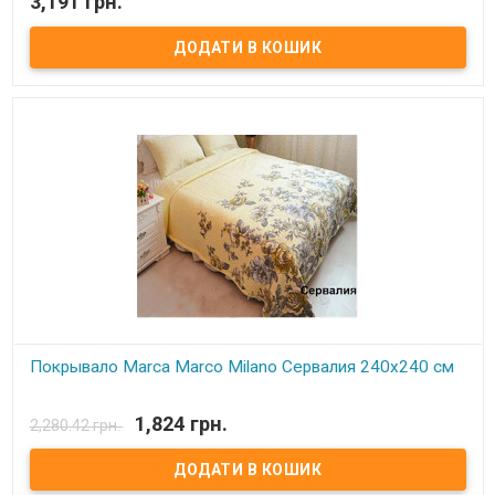
3,191 грн.
Мягкое покрывало с эффектом розочек. Цвет: малиновый
Размер: 220х240 см. Материал: микрофибра N-soft.
Производитель: Le Vele (Турция).
Покрывало Marca Marco Milano Сервалия 240х240 см
В наявності
1,824 грн.
2,280.42 грн.
Покрывало Marca Marco Milano: Комплект с наволочками 50х70
см - 2 шт. Размер: 240х240 см Состав: полиэстр с добавками
хлопка, обработанный специальной пропиткой от кашлатанья и
скольжения. Наполнитель: синтепон. Производитель: Marca
Marco Milano(Италия)