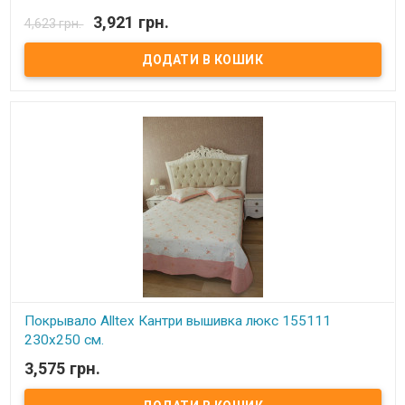
В наявності
3,921 грн.
4,623 грн.
Покрывало Maxstyle с наволочкой Размер: 170х240 см.
Наволочки (1 шт.): 50х70+5 см. Состав: 60% хлопок, 40 %
полиэстр. Упаковка: фирменная картонная коробка.
Производитель: Maxstyle (Турция)
Покрывало Alltex Кантри вышивка люкс 155111
230x250 см.
3,575 грн.
В наявності
Покрывало Alltex Кантри вышивка люкс 155111 230x250 см.