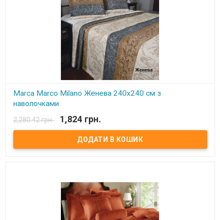
Marca Marco Milano Женева 240х240 см з
наволочками
1,824 грн.
2,280.42 грн.
В наявності
Покривало Marca Marco Milano Розмір: 240х240 см. комплект із
наволочками 50х70 см - 2 шт. Склад: поліестр з добавками
бавовни, оброблений спеціальним просоченням від кашлатання
та ковзання. Наповнювач: синтепон. Виробник: Marca Marco
Milano (Італія)