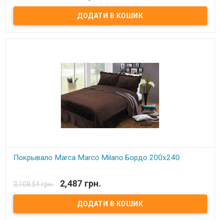
Покрывало Marca Marco Milano микрофибра+микроплюш с
хлопковым наполнением.
Состав:
микрофибра+микроплюш.
Наполнитель:
хлопок.
Производитель:
Marca Marco Milano(Италия)
Покрывало Marca Marco Milano Бордо 200х240
В наявності
2,487 грн.
3,108.54 грн.
Покрывало Marca Marco Milano микрофибра+микроплюш с
хлопковым наполнением.
Состав:
микрофибра+микроплюш.
Наполнитель:
хлопок.
Производитель:
Marca Marco Milano(Италия)