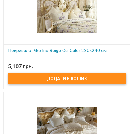
Покривало Pike Iris Beige Gul Guler 230х240 см
В наявності
5,107 грн.
Тонке покривало-піке Gul Guler Розмір: 230х240 см Наволочки:
50х70 см - 2 шт. Склад: 100% бавовна Упаковка: подарункова
коробка Виробник: Gul Guler (Туреччина)