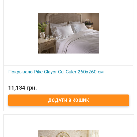
Покрывало Pike Glayor Gul Guler 260х260 см
В наявності
11,134 грн.
Тонкое покрывало-пике Gul Guler Размер: 260х260 см Наволочки:
50х70 см - 2 шт. Состав: 100% хлопок Упаковка: подарочная
коробка Производитель: Gul Guler (Турция)