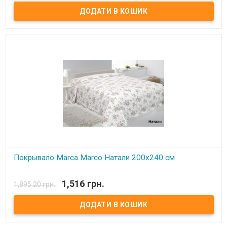
Покривало Marca Marco Milano з наволочками Розмір: 240х260
см Склад: 100% мікрофібра Наволочки: 50x70 см - 2 шт.
Наповнювач: синтепон Виробник: Marca Marco Milano (Італія)
Покрывало Marca Marco Натали 200х240 см
В наявності
1,516 грн.
1,895.20 грн.
Покрывало Marca Marco Milano Размер: 200х240 см Состав: 100%
микрофибра Наполнитель: синтепон Производитель: Marca
Marco Milano (Италия)