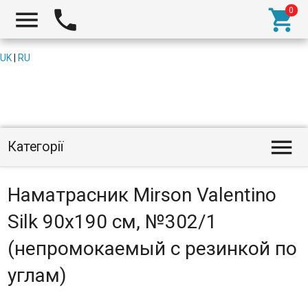



UK
|
RU

Категорії
Наматрасник Mirson Valentino
Silk 90x190 см, №302/1
(непромокаемый с резинкой по
углам)