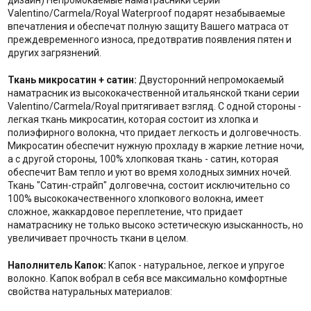
дизайн) Непромокаемые наматрасники серии
Valentino/Carmela/Royal Waterproof подарят незабываемые
впечатления и обеспечат полную защиту Вашего матраса от
преждевременного износа, предотвратив появления пятен и
других загрязнений.
Ткань микросатин + сатин:
Двусторонний непромокаемый
наматрасник из высококачественной итальянской ткани серии
Valentino/Carmela/Royal притягивает взгляд. С одной стороны -
легкая ткань микросатин, которая состоит из хлопка и
полиэфирного волокна, что придает легкость и долговечность.
Микросатин обеспечит нужную прохладу в жаркие летние ночи,
а с другой стороны, 100% хлопковая ткань - сатин, которая
обеспечит Вам тепло и уют во время холодных зимних ночей.
Ткань "Сатин-страйп" долговечна, состоит исключительно со
100% высококачественного хлопкового волокна, имеет
сложное, жаккардовое переплетение, что придает
наматраснику не только высоко эстетическую изысканность, но
увеличивает прочность ткани в целом.
Наполнитель Капок:
Капок - натуральное, легкое и упругое
волокно. Капок вобрал в себя все максимально комфортные
свойства натуральных материалов: