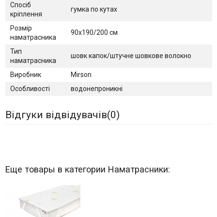
Спосіб
гумка по кутах
кріплення
Розмір
90х190/200 см
наматрасника
Тип
шовк капок/штучне шовкове волокно
наматрасника
Виробник
Mirson
Особливості
водонепроникні
Відгуки відвідувачів(
0
)
Еще товары в категории Наматрасники: