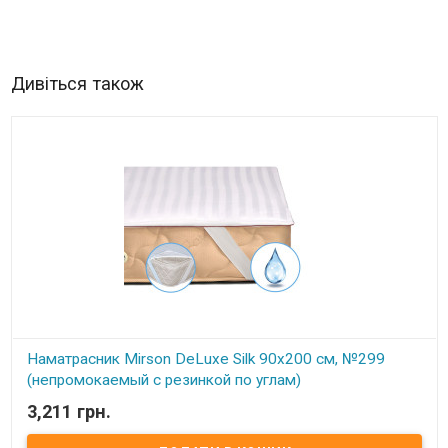
Дивіться також
Наматрасник Mirson DeLuxe Silk 90x200 см, №299
(непромокаемый с резинкой по углам)
3,211 грн.
В наявності
Наматрасник Mirson DeLuxe Silk 90x200 см, №299