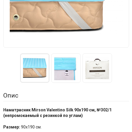
Опис
Наматрасник Mirson Valentino
Silk
90x190 см, №302/1
(непромокаемый с резинкой по
углам
)
Размер:
90x190 см.