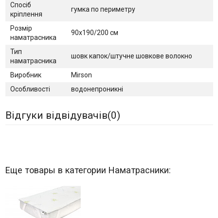
Спосіб
гумка по периметру
кріплення
Розмір
90х190/200 см
наматрасника
Тип
шовк капок/штучне шовкове волокно
наматрасника
Виробник
Mirson
Особливості
водонепроникні
Відгуки відвідувачів(
0
)
Еще товары в категории Наматрасники: