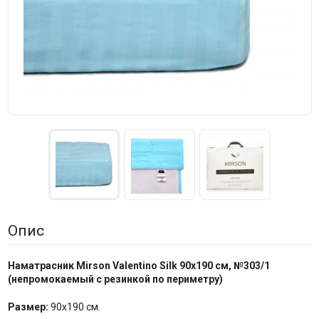
Опис
Наматрасник Mirson Valentino Silk
90x190 см, №30
3
/
1
(непромокаемый с резинкой по
периметру
)
Размер:
90x190 см.