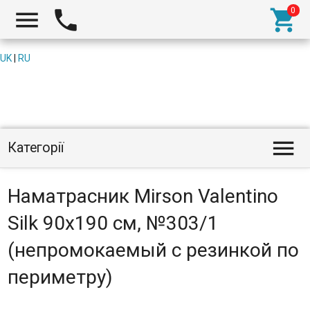



UK
|
RU

Категорії
Наматрасник Mirson Valentino
Silk 90x190 см, №303/1
(непромокаемый с резинкой по
периметру)