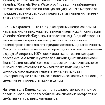
дизайн) Непромокаемые наматрасники серии
Valentino/Carmela/Royal Waterproof подарят незабываемые
впечатления и обеспечат полную защиту Вашего матраса от
преждевременного износа, предотвратив появления пятен и
других загрязнений.
Ткань микросатин + сатин:
Двусторонний непромокаемый
наматрасник из высококачественной итальянской ткани серии
Valentino/Carmela/Royal притягивает взгляд. С одной стороны -
легкая ткань микросатин, которая состоит из хлопка и
полиэфирного волокна, что придает легкость и долговечность.
Микросатин обеспечит нужную прохладу в жаркие летние ночи,
а с другой стороны, 100% хлопковая ткань - сатин, которая
обеспечит Вам тепло и уют во время холодных зимних ночей.
Ткань "Сатин-страйп" долговечна, состоит исключительно со
100% высококачественного хлопкового волокна, имеет
сложное, жаккардовое переплетение, что придает
наматраснику не только высоко эстетическую изысканность, но
увеличивает прочность ткани в целом.
Наполнитель Капок:
Капок - натуральное, легкое и упругое
волокно. Капок вобрал в себя все максимально комфортные
свойства натуральных материалов: