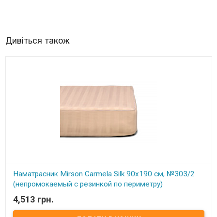
Дивіться також
Наматрасник Mirson Carmela Silk 90x190 см, №303/2
(непромокаемый с резинкой по периметру)
4,513 грн.
В наявності
Наматрасник Mirson Carmela Silk 90x190 см, №303/2