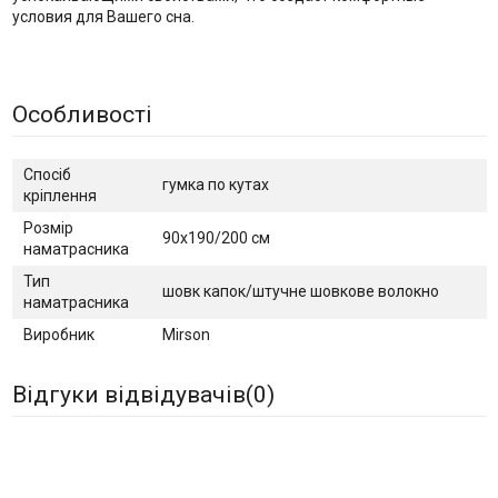
условия для Вашего сна.
Особливості
Спосіб
гумка по кутах
кріплення
Розмір
90х190/200 см
наматрасника
Тип
шовк капок/штучне шовкове волокно
наматрасника
Виробник
Mirson
Відгуки відвідувачів(
0
)