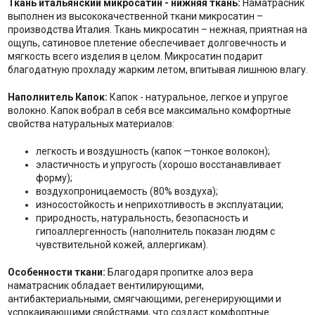
Ткань итальянский микросатин - нижняя ткань:
Наматрасник
выполнен из высококачественной ткани микросатин –
производства Италия. Ткань микросатин – нежная, приятная на
ощупь, сатиновое плетение обеспечивает долговечность и
мягкость всего изделия в целом. Микросатин подарит
благодатную прохладу жарким летом, впитывая лишнюю влагу.
Наполнитель Капок:
Капок - натуральное, легкое и упругое
волокно. Капок вобрал в себя все максимально комфортные
свойства натуральных материалов:
легкость и воздушность (капок —тонкое волокон);
эластичность и упругость (хорошо восстанавливает
форму);
воздухопроницаемость (80% воздуха);
износостойкость и неприхотливость в эксплуатации;
природность, натуральность, безопасность и
гипоаллергенность (наполнитель показан людям с
чувствительной кожей, аллергикам).
Особенности ткани:
Благодаря пропитке алоэ вера
наматрасник обладает вентилирующими,
антибактериальными, смягчающими, регенерирующими и
успокаивающими свойствами, что создаст комфортные