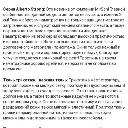
Серия Alberto Strong:
Это новинка от компании MirSon! Главной
особенностью данной модели является ее высота, а именно 2
см! Таким образом наматрасник не только защищает матрас от
загрязнений, но и служит смягчением спального места, а также
выравнивает мелкие неровности кровати или дивана!
Наматрасники из этой серии обладают высокой практичностью
и износостойкостью. Их чехол выполнен из эластичного и
долговечного материала - трикотажа. Он не только нежный и
приятный к телу, но и хорошо циркулирует воздух, благодаря
чему не создается парниковый эффект! Простынь на таком
наматраснике хорошо крепится, не ерзает и не сползает во
время сна.
Ткань трикотаж - верхняя ткань:
Трикотаж имеет структуру,
которая похожа на мелкую сетку, поэтому воздухопроницаем. В
жару охлаждает, в холод – согревает. Эта ткань практичная и
долговечная, а также трикотажные изделия не нуждаются в
специальном уходе. Он не накапливает статику и не вызывает
раздражений кожи, также мягкий и эластичный. При этом ткань
прошита армированной нитью, из-за чего чехол выходит
максимально долговечным, а также износостойким.