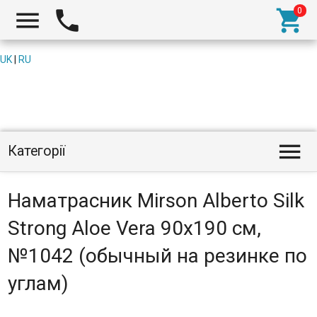



UK
|
RU

Категорії
Наматрасник Mirson Alberto Silk
Strong Aloe Vera 90x190 см,
№1042 (обычный на резинке по
углам)