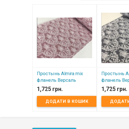
Простынь Almira mix
Простынь Al
фланель Версаль
фланель Ве
Коралл 200x230 см
Графит 200x
1,725 грн.
1,725 грн.
В наявності
В наявнос


Простынь Almira mix фланель
Простынь Almir
премиум 200x230 см Размер:
премиум 200x2
200х230 см Состав: фланель
200х230 см Сос
премиум (100% хлопок).
премиум (100% 
Производитель: Almira Mix
Производитель:
(Украина-Турция) Фланелевое
(Украина-Турц