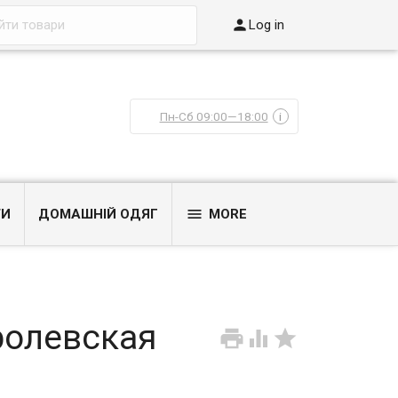

Log in
Пн-Сб 09:00—18:00
i

ТИ
ДОМАШНІЙ ОДЯГ
MORE
ролевская


