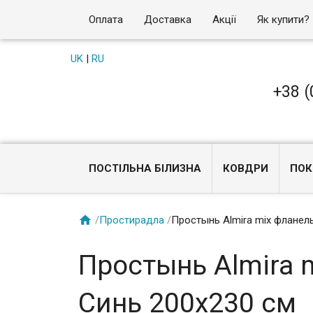
Оплата
Доставка
Акції
Як купити?
UK
|
RU
+38 (
ПОСТІЛЬНА БІЛИЗНА
КОВДРИ
ПОК

/
Простирадла
/
Простынь Almira mix фланел
Простынь Almira 
Синь 200x230 см