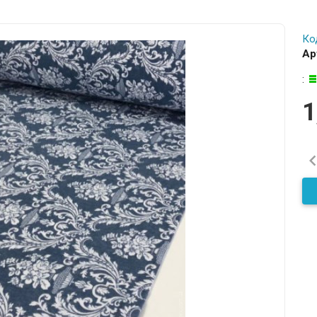
Ко
Ар
:
1