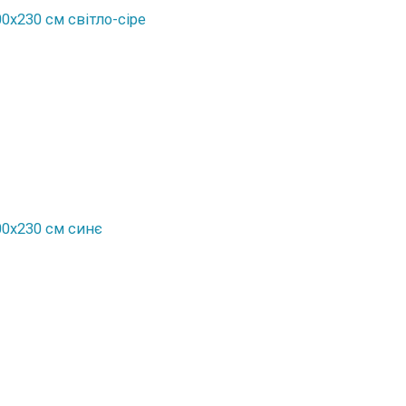
0x230 см світло-сіре
00x230 см синє