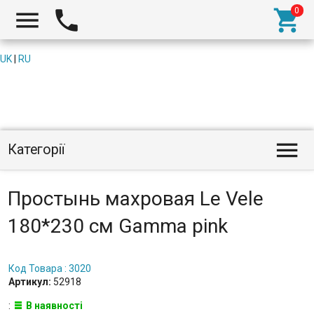



UK
|
RU

Категорії
Простынь махровая Le Vele
180*230 см Gamma pink
Код Товара : 3020
Артикул:
52918
:
В наявності