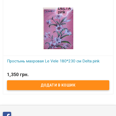
Простынь махровая Le Vele 180*230 см Delta pink
В наявності
1,350 грн.
Махровая простынь с жаккардовым рисунком.
Махра с внешней и внутренней стороны.
Размер:
180*230 см.
Состав:
100: хлопок.
Производитель:
Le Vele (Турция).
Упаковка:
подарочная коробка.