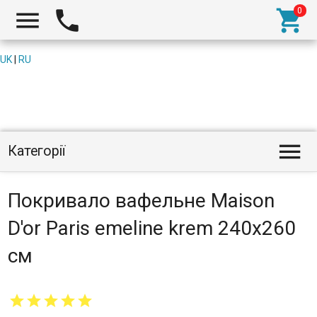



UK
|
RU

Категорії
Покривало вафельне Maison
D'or Paris emeline krem 240x260
см