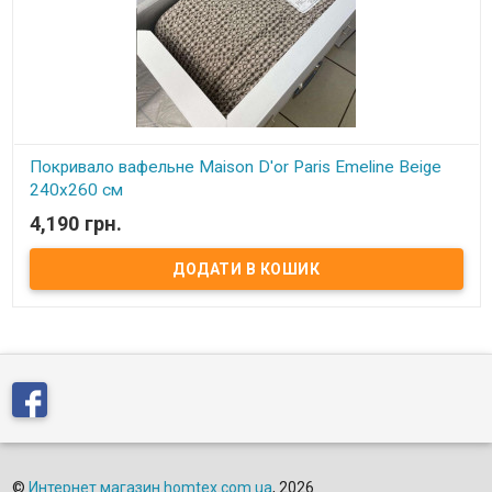
Покривало вафельне Maison D'or Paris Emeline Beige
240х260 см
4,190 грн.
В наявності
Покривало Maison D'or Paris Emeline Beige 240х260 см Розмір:
240x260 см. Тканина: 100% бавовна, вафелька. Пакування:
фірмове. Торгова марка: Maison D'or. Виробник: Туреччина.
©
Интернет магазин homtex.com.ua
, 2026