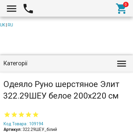



UK
|
RU

Категорії
Одеяло Руно шерстяное Элит
322.29ШЕУ белое 200х220 см
Код Товара : 109194
Артикул:
322.29ШЕУ_білий