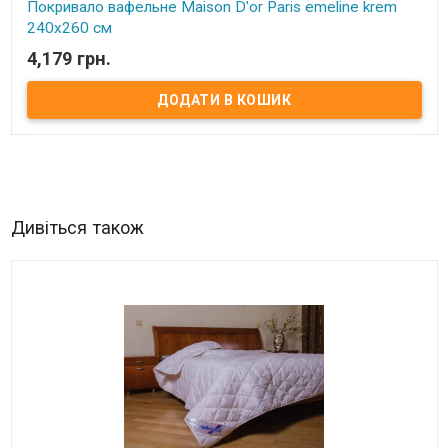
Покривало вафельне Maison D'or Paris emeline krem
240x260 см
4,179 грн.
В наявності
Покривало вафельне Maison D'or Paris emeline krem 240x260 см​
Розмір: 240х260 см. Склад: 100% бавовна. Тканина: жниварка,
вафельна. Упаковка: фірмова подарункова коробка Торгова
марка: Maison Dor. Виробник: Туреччина.
Дивіться також