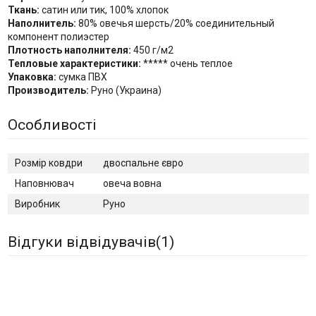
Ткань:
сатин или тик, 100% хлопок
Наполнитель:
80% овечья шерсть/20% соединительный
компонент полиэстер
Плотность наполнителя:
450 г/м2
Тепловые характеристики:
***** очень теплое
Упаковка:
сумка ПВХ
Производитель:
Руно (Украина)
Особливості
Розмір ковдри
двоспальне євро
Наповнювач
овеча вовна
Виробник
Руно
Відгуки відвідувачів(
1
)