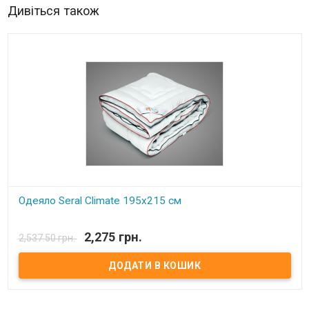
Дивіться також
Одеяло Seral Climate 195x215 см
В наявності
2,275 грн.
2,537.50 грн.
Одеяло Seral Climate Размер: 195х215 см. Чехол: 100%
микрофибра. Наполнитель: 100% микрогель.​ Производитель: Seral
(Турция).