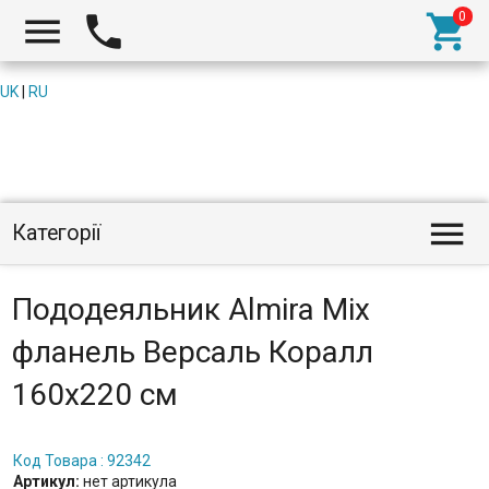



UK
|
RU

Категорії
Пододеяльник Almira Mix
фланель Версаль Коралл
160x220 см
Код Товара : 92342
Артикул:
нет артикула