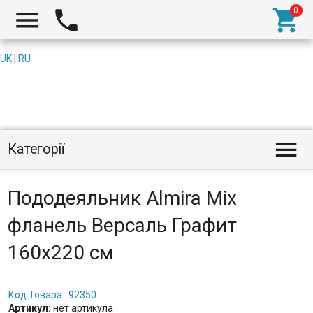



UK
|
RU

Категорії
Пододеяльник Almira Mix
фланель Версаль Графит
160x220 см
Код Товара : 92350
Артикул:
нет артикула