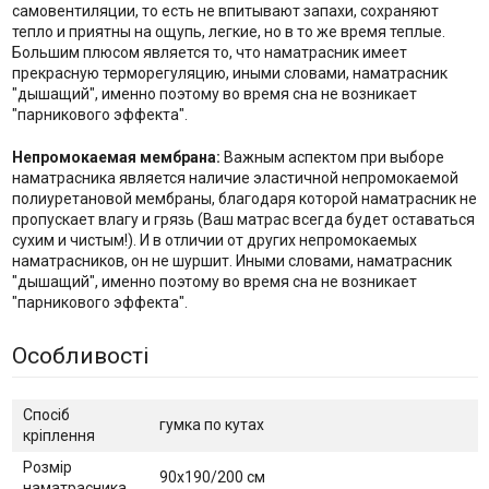
самовентиляции, то есть не впитывают запахи, сохраняют
тепло и приятны на ощупь, легкие, но в то же время теплые.
Большим плюсом является то, что наматрасник имеет
прекрасную терморегуляцию, иными словами, наматрасник
"дышащий", именно поэтому во время сна не возникает
"парникового эффекта".
Непромокаемая мембрана:
Важным аспектом при выборе
наматрасника является наличие эластичной непромокаемой
полиуретановой мембраны, благодаря которой наматрасник не
пропускает влагу и грязь (Ваш матрас всегда будет оставаться
сухим и чистым!). И в отличии от других непромокаемых
наматрасников, он не шуршит. Иными словами, наматрасник
"дышащий", именно поэтому во время сна не возникает
"парникового эффекта".
Особливості
Спосіб
гумка по кутах
кріплення
Розмір
90х190/200 см
наматрасника