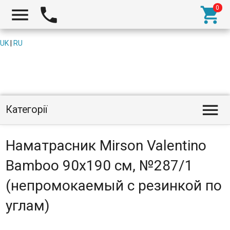



UK
|
RU

Категорії
Наматрасник Mirson Valentino
Bamboo 90x190 см, №287/1
(непромокаемый с резинкой по
углам)