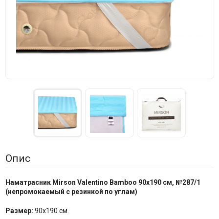
Опис
Наматрасник Mirson
Valentino Bamboo 90x190 см,
№
287/1
(
непромокаемый с резинкой по
углам
)
Размер:
90x190 см.