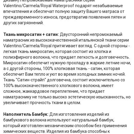
дизайн) Непромокаемые наматрасники серии
Valentino/Carmela/Royal Waterproof подарят незабываемые
впечатления и обеспечат полную защиту Вашего матраса от
преждевременного износа, предотвратив появления пятен и
других загрязнений.
Ткань микросатин + сатин:
Двусторонний непромокаемый
наматрасник из высококачественной итальянской ткани серии
Valentino/Carmela/Royal притягивает взгляд. С одной стороны -
легкая ткань микросатин, которая состоит из хлопка и
полиэфирного волокна, что придает легкость и долговечность.
Микросатин обеспечит нужную прохладу в жаркие летние ночи,
а с другой стороны, 100% хлопковая ткань - сатин, которая
обеспечит Вам тепло и уют во время холодных зимних ночей.
Ткань "Сатин-страйп" долговечна, состоит исключительно со
100% высококачественного хлопкового волокна, имеет
сложное, жаккардовое переплетение, что придает
наматраснику не только высоко эстетическую изысканность, но
увеличивает прочность ткани в целом.
Наполнитель Бамбук:
Для изготовления изделий из
бамбукового волокна используют натуральный бамбук,
который изготовлен механическим способом без применения
химических веществ. Изделия из бамбука способны к