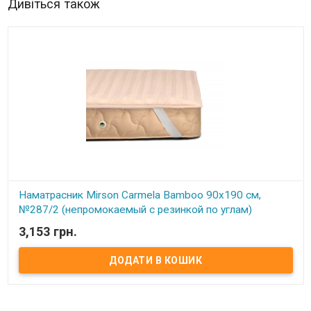
Дивіться також
Наматрасник Mirson Carmela Bamboo 90x190 см,
№287/2 (непромокаемый с резинкой по углам)
3,153 грн.
В наявності
Наматрасник Mirson Carmela Bamboo 90x190 см, №287/2
(непромокаемый с резинкой по углам) Размер: 90x190 см. Чехол:
Итальянский Сатин Жаккард, 100% хлопок + Микросатин.
Наполнитель: Натуральное бамбуковое волокно 50% бамбук, 50%
Eco-Soft. Способ крепления: на резинке по углам. Особенности:
непромокаемый. Упаковка: сумка фирменная. Производитель:
Украина-Италия. Торговая марка: Mirson. Серия