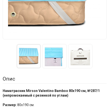
Опис
Наматрасник Mirson
Valentino Bamboo 80x190 см,
№
287/1
(
непромокаемый с резинкой по
углам
)
Размер:
80x190 см.