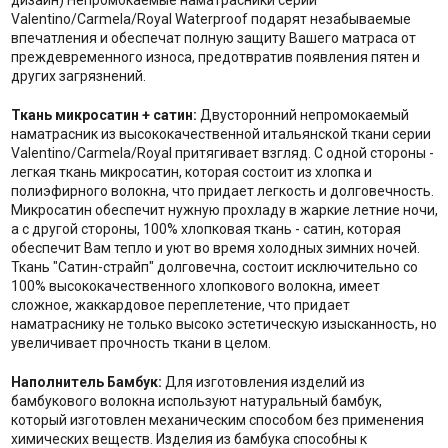
дизайн) Непромокаемые наматрасники серии
Valentino/Carmela/Royal Waterproof подарят незабываемые
впечатления и обеспечат полную защиту Вашего матраса от
преждевременного износа, предотвратив появления пятен и
других загрязнений.
Ткань микросатин + сатин:
Двусторонний непромокаемый
наматрасник из высококачественной итальянской ткани серии
Valentino/Carmela/Royal притягивает взгляд. С одной стороны -
легкая ткань микросатин, которая состоит из хлопка и
полиэфирного волокна, что придает легкость и долговечность.
Микросатин обеспечит нужную прохладу в жаркие летние ночи,
а с другой стороны, 100% хлопковая ткань - сатин, которая
обеспечит Вам тепло и уют во время холодных зимних ночей.
Ткань "Сатин-страйп" долговечна, состоит исключительно со
100% высококачественного хлопкового волокна, имеет
сложное, жаккардовое переплетение, что придает
наматраснику не только высоко эстетическую изысканность, но
увеличивает прочность ткани в целом.
Наполнитель Бамбук:
Для изготовления изделий из
бамбукового волокна используют натуральный бамбук,
который изготовлен механическим способом без применения
химических веществ. Изделия из бамбука способны к