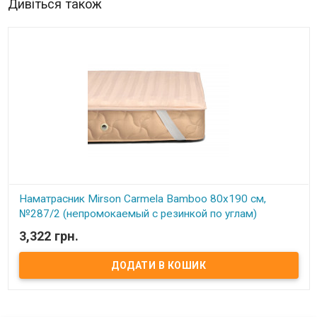
Дивіться також
Наматрасник Mirson Carmela Bamboo 80x190 см,
№287/2 (непромокаемый с резинкой по углам)
3,322 грн.
В наявності
Наматрасник Mirson Carmela Bamboo 80x190 см, №287/2
(непромокаемый с резинкой по углам) Размер: 80x190 см. Чехол:
Итальянский Сатин Жаккард, 100% хлопок + Микросатин.
Наполнитель: Натуральное бамбуковое волокно 50% бамбук, 50%
Eco-Soft. Способ крепления: на резинке по углам. Особенности:
непромокаемый. Упаковка: сумка фирменная. Производитель:
Украина-Италия. Торговая марка: Mirson. Серия