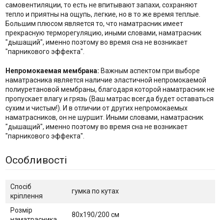
самовентиляции, то есть не впитывают запахи, сохраняют
тепло и приятны на ощупь, легкие, но в то же время теплые.
Большим плюсом является то, что наматрасник имеет
прекрасную терморегуляцию, иными словами, наматрасник
"дышащий", именно поэтому во время сна не возникает
"парникового эффекта".
Непромокаемая мембрана:
Важным аспектом при выборе
наматрасника является наличие эластичной непромокаемой
полиуретановой мембраны, благодаря которой наматрасник не
пропускает влагу и грязь (Ваш матрас всегда будет оставаться
сухим и чистым!). И в отличии от других непромокаемых
наматрасников, он не шуршит. Иными словами, наматрасник
"дышащий", именно поэтому во время сна не возникает
"парникового эффекта".
Особливості
Спосіб
гумка по кутах
кріплення
Розмір
80х190/200 см
наматрасника