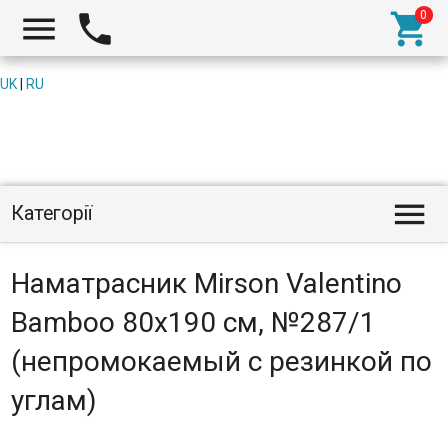



UK
|
RU

Категорії
Наматрасник Mirson Valentino
Bamboo 80x190 см, №287/1
(непромокаемый с резинкой по
углам)