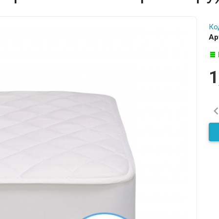
Ко
Ар
1