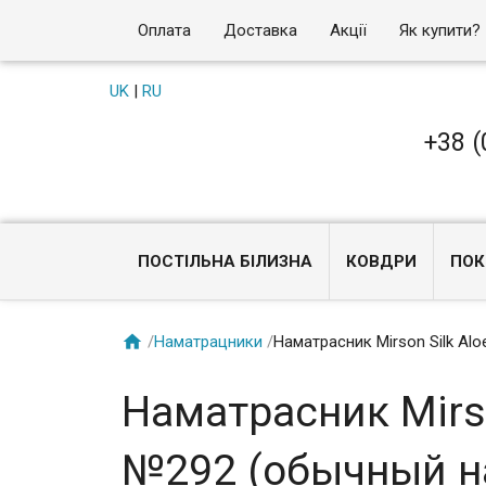
Оплата
Доставка
Акції
Як купити?
UK
|
RU
+38 (
ПОСТІЛЬНА БІЛИЗНА
КОВДРИ
ПОК

/
Наматрацники
/
Наматрасник Mirson Silk Al
Наматрасник Mirso
№292 (обычный на