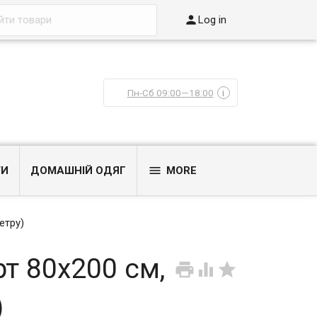

Log in
Пн-Сб 09:00—18:00
i

ТИ
ДОМАШНІЙ ОДЯГ
MORE
етру)
рт 80x200 см,



)