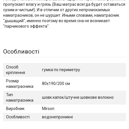
пропускает влагу и грязь (Ваш матрас всегда будет оставаться
сухим и чистым!). И в отличии от других непромокаемых
наматрасников, он не шуршит. Иными словами, наматрасник
"дышащий", именно поэтому во время сна не возникает
"парникового эффекта".
Особливості
Спосіб
гумка по периметру
кріплення
Розмір
80х190/200 см
наматрасника
Тип
шовк капок/штучне шовкове волокно
наматрасника
Виробник
Mirson
Особливості
водонепроникні