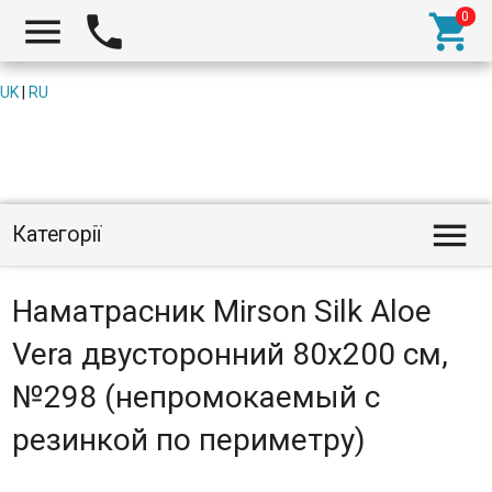



UK
|
RU

Категорії
Наматрасник Mirson Silk Aloe
Vera двусторонний 80x200 см,
№298 (непромокаемый с
резинкой по периметру)