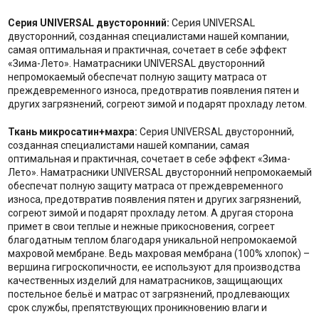
Серия UNIVERSAL двусторонний:
Серия UNIVERSAL
двусторонний, созданная специалистами нашей компании,
самая оптимальная и практичная, сочетает в себе эффект
«Зима-Лето». Наматрасники UNIVERSAL двусторонний
непромокаемый обеспечат полную защиту матраса от
преждевременного износа, предотвратив появления пятен и
других загрязнений, согреют зимой и подарят прохладу летом.
Ткань микросатин+махра:
Серия UNIVERSAL двусторонний,
созданная специалистами нашей компании, самая
оптимальная и практичная, сочетает в себе эффект «Зима-
Лето». Наматрасники UNIVERSAL двусторонний непромокаемый
обеспечат полную защиту матраса от преждевременного
износа, предотвратив появления пятен и других загрязнений,
согреют зимой и подарят прохладу летом. А другая сторона
примет в свои теплые и нежные прикосновения, согреет
благодатным теплом благодаря уникальной непромокаемой
махровой мембране. Ведь махровая мембрана (100% хлопок) –
вершина гигроскопичности, ее используют для производства
качественных изделий для наматрасников, защищающих
постельное бельё и матрас от загрязнений, продлевающих
срок службы, препятствующих проникновению влаги и