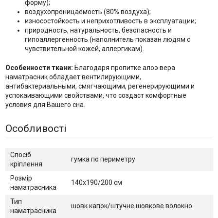
форму);
воздухопроницаемость (80% воздуха);
износостойкость и неприхотливость в эксплуатации;
природность, натуральность, безопасность и
гипоаллергенность (наполнитель показан людям с
чувствительной кожей, аллергикам).
Особенности ткани:
Благодаря пропитке алоэ вера
наматрасник обладает вентилирующими,
антибактериальными, смягчающими, регенерирующими и
успокаивающими свойствами, что создаст комфортные
условия для Вашего сна.
Особливості
Спосіб
гумка по периметру
кріплення
Розмір
140х190/200 см
наматрасника
Тип
шовк капок/штучне шовкове волокно
наматрасника