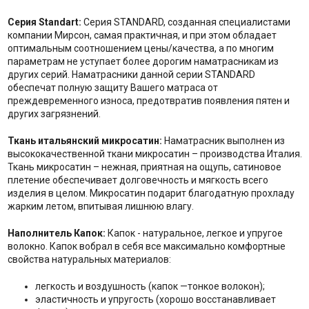
Серия Standart:
Серия STANDARD, созданная специалистами
компании Мирсон, самая практичная, и при этом обладает
оптимальным соотношением цены/качества, а по многим
параметрам не уступает более дорогим наматрасникам из
других серий. Наматрасники данной серии STANDARD
обеспечат полную защиту Вашего матраса от
преждевременного износа, предотвратив появления пятен и
других загрязнений.
Ткань итальянский микросатин:
Наматрасник выполнен из
высококачественной ткани микросатин – производства Италия.
Ткань микросатин – нежная, приятная на ощупь, сатиновое
плетение обеспечивает долговечность и мягкость всего
изделия в целом. Микросатин подарит благодатную прохладу
жарким летом, впитывая лишнюю влагу.
Наполнитель Капок:
Капок - натуральное, легкое и упругое
волокно. Капок вобрал в себя все максимально комфортные
свойства натуральных материалов:
легкость и воздушность (капок —тонкое волокон);
эластичность и упругость (хорошо восстанавливает