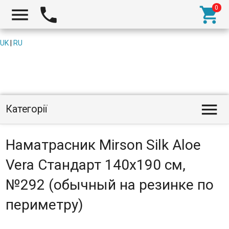



UK
|
RU

Категорії
Наматрасник Mirson Silk Aloe
Vera Стандарт 140x190 см,
№292 (обычный на резинке по
периметру)