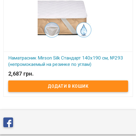
Наматрасник Mirson Silk Стандарт 140x190 см, №293
(непромокаемый на резинке по углам)
2,687 грн.
В наявності
Наматрасник Mirson Silk Стандарт 140x190 см, №293
(непромокаемый на резинке по углам) Размер: 140x190 см.
Чехол: Итальянский Микросатин (стеганный). Наполнитель: 30%
натуральный растительный шелк КАПОК / 70% антиаллергенное
искусственное шелковое волокно. Способ крепления: на
резинке по углам. Особенности: непромокаемый. Упаковка:
сумка фирменная. Производитель: Украина-Италия. Торговая
марка: Mirson. Серия Standart Waterproof непромокаемый: Серия
STANDARD Waterproof, созданная специалистами компании
Мирсон, самая практичная, и при этом обладает оптимальным
соотношением цены/качества, а по многим параметрам не
уступает более дорогим наматрасникам из других серий.
Непромокаемые наматрасники данной серии STANDARD
Waterproof обеспечат полную защиту Вашего матраса от
преждевременного износа, предотвратив появления пятен и