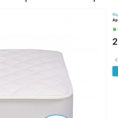
Ко
Ар
2