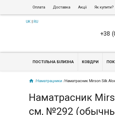
Оплата
Доставка
Акції
Як купити?
UK
|
RU
+38 (
ПОСТІЛЬНА БІЛИЗНА
КОВДРИ
ПОК

/
Наматрацники
/
Наматрасник Mirson Silk Al
Наматрасник Mirso
см, №292 (обычны