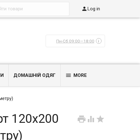

Log in
Пн-Сб 09:00—18:00
i

ТИ
ДОМАШНІЙ ОДЯГ
MORE
метру)
рт 120x200



тру)