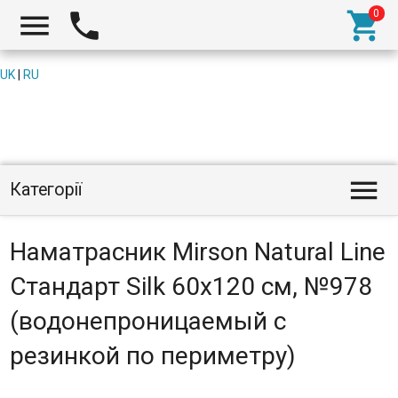



UK
|
RU

Категорії
Наматрасник Mirson Natural Line
Стандарт Silk 60x120 см, №978
(водонепроницаемый с
резинкой по периметру)