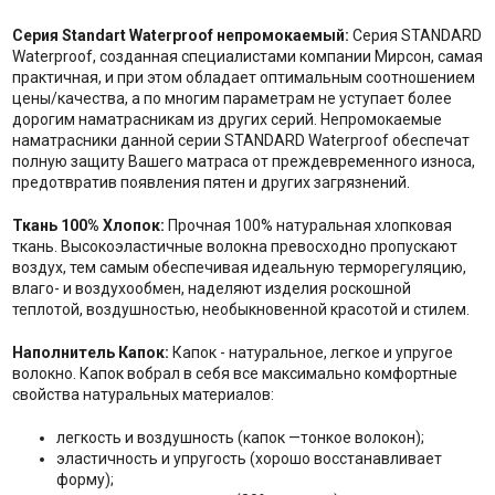
Серия Standart Waterproof непромокаемый:
Серия STANDARD
Waterproof, созданная специалистами компании Мирсон, самая
практичная, и при этом обладает оптимальным соотношением
цены/качества, а по многим параметрам не уступает более
дорогим наматрасникам из других серий. Непромокаемые
наматрасники данной серии STANDARD Waterproof обеспечат
полную защиту Вашего матраса от преждевременного износа,
предотвратив появления пятен и других загрязнений.
Ткань 100% Хлопок:
Прочная 100% натуральная хлопковая
ткань. Высокоэластичные волокна превосходно пропускают
воздух, тем самым обеспечивая идеальную терморегуляцию,
влаго- и воздухообмен, наделяют изделия роскошной
теплотой, воздушностью, необыкновенной красотой и стилем.
Наполнитель Капок:
Капок - натуральное, легкое и упругое
волокно. Капок вобрал в себя все максимально комфортные
свойства натуральных материалов:
легкость и воздушность (капок —тонкое волокон);
эластичность и упругость (хорошо восстанавливает
форму);