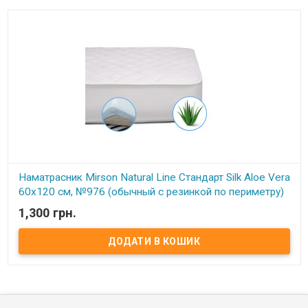
Наматрасник Mirson Natural Line Стандарт Silk Aloe Vera
60x120 см, №976 (обычный с резинкой по периметру)
1,300 грн.
В наявності
Наматрасник Mirson Natural Line Стандарт Silk Aloe Vera 60x120
см, №976 (обычный с резинкой по периметру) Размер: 60x120 см.
Чехол: 100% Хлопок (стеганный). Наполнитель: 30% натуральный
растительный шелк КАПОК / 70% антиаллергенное искусственное
шелковое волокно. Способ крепления: на резинке по периметру.
Особенности: обычный. Упаковка: сумка фирменная.
Производитель: Украина-Италия. Торговая марка: Mirson. Серия
Standart Natural: Серия STANDARD, созданная специалистами
компании Мирсон, самая практичная, и при этом обладает