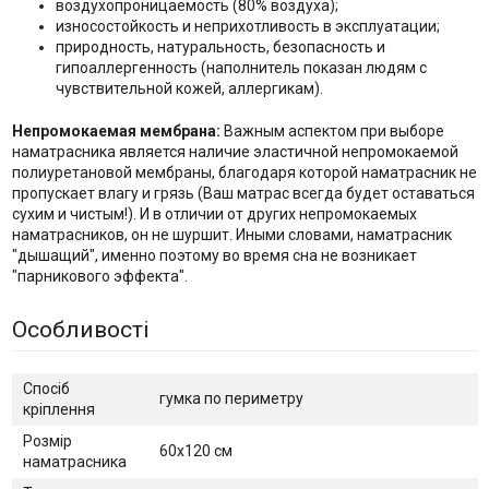
воздухопроницаемость (80% воздуха);
износостойкость и неприхотливость в эксплуатации;
природность, натуральность, безопасность и
гипоаллергенность (наполнитель показан людям с
чувствительной кожей, аллергикам).
Непромокаемая мембрана:
Важным аспектом при выборе
наматрасника является наличие эластичной непромокаемой
полиуретановой мембраны, благодаря которой наматрасник не
пропускает влагу и грязь (Ваш матрас всегда будет оставаться
сухим и чистым!). И в отличии от других непромокаемых
наматрасников, он не шуршит. Иными словами, наматрасник
"дышащий", именно поэтому во время сна не возникает
"парникового эффекта".
Особливості
Спосіб
гумка по периметру
кріплення
Розмір
60х120 см
наматрасника