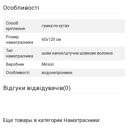
Особливості
Спосіб
гумка по кутах
кріплення
Розмір
60х120 см
наматрасника
Тип
шовк капок/штучне шовкове волокно
наматрасника
Виробник
Mirson
Особливості
водонепроникні
Відгуки відвідувачів(
0
)
Еще товары в категории Наматрасники: