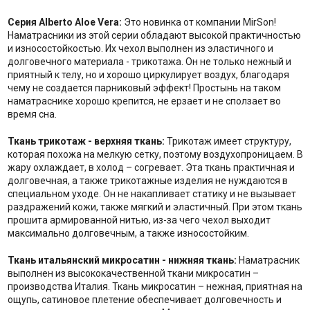
Серия Alberto Aloe Vera:
Это новинка от компании MirSon!
Наматрасники из этой серии обладают высокой практичностью
и износостойкостью. Их чехол выполнен из эластичного и
долговечного материала - трикотажа. Он не только нежный и
приятный к телу, но и хорошо циркулирует воздух, благодаря
чему не создается парниковый эффект! Простынь на таком
наматраснике хорошо крепится, не ерзает и не сползает во
время сна.
Ткань трикотаж - верхняя ткань:
Трикотаж имеет структуру,
которая похожа на мелкую сетку, поэтому воздухопроницаем. В
жару охлаждает, в холод – согревает. Эта ткань практичная и
долговечная, а также трикотажные изделия не нуждаются в
специальном уходе. Он не накапливает статику и не вызывает
раздражений кожи, также мягкий и эластичный. При этом ткань
прошита армированной нитью, из-за чего чехол выходит
максимально долговечным, а также износостойким.
Ткань итальянский микросатин - нижняя ткань:
Наматрасник
выполнен из высококачественной ткани микросатин –
производства Италия. Ткань микросатин – нежная, приятная на
ощупь, сатиновое плетение обеспечивает долговечность и