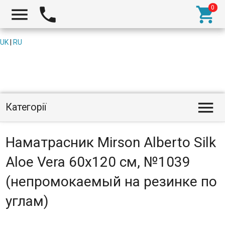



UK
|
RU

Категорії
Наматрасник Mirson Alberto Silk
Aloe Vera 60x120 см, №1039
(непромокаемый на резинке по
углам)