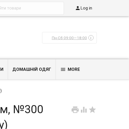

Log in
Пн-Сб 09:00—18:00
i

ТИ
ДОМАШНІЙ ОДЯГ
MORE
)
см, №300



у)