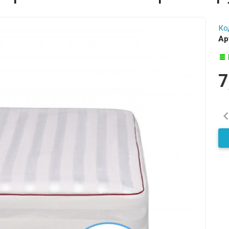
Ко
Ар
7