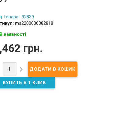
д Товара : 92839
тикул:
ms2200000382818
В наявності
,462 грн.

