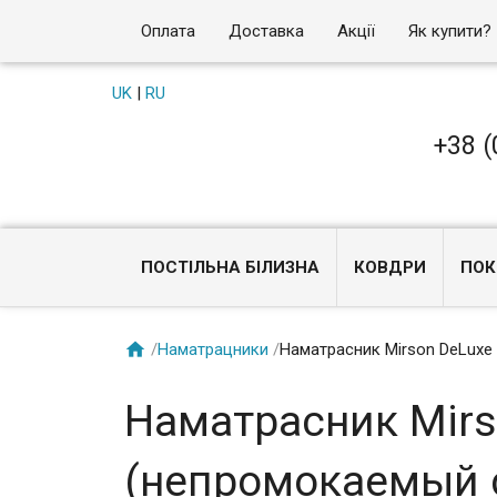
Оплата
Доставка
Акції
Як купити?
UK
|
RU
+38 (
ПОСТІЛЬНА БІЛИЗНА
КОВДРИ
ПОК

/
Наматрацники
/
Наматрасник Mirson DeLuxe 
Наматрасник Mirs
(непромокаемый с