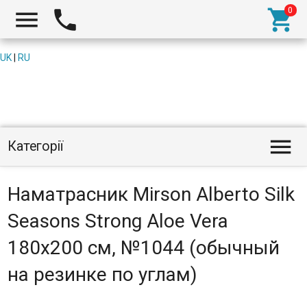



UK
|
RU

Категорії
Наматрасник Mirson Alberto Silk
Seasons Strong Aloe Vera
180x200 см, №1044 (обычный
на резинке по углам)