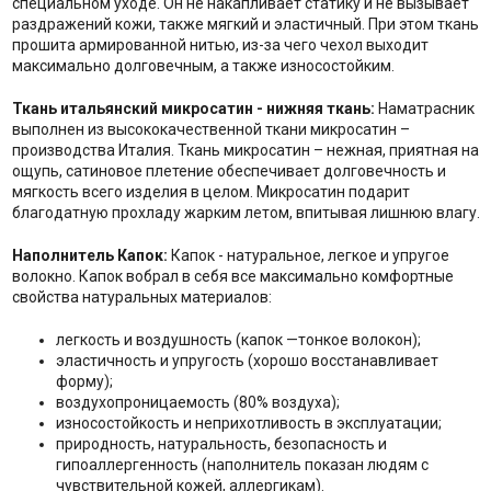
специальном уходе. Он не накапливает статику и не вызывает
раздражений кожи, также мягкий и эластичный. При этом ткань
прошита армированной нитью, из-за чего чехол выходит
максимально долговечным, а также износостойким.
Ткань итальянский микросатин - нижняя ткань:
Наматрасник
выполнен из высококачественной ткани микросатин –
производства Италия. Ткань микросатин – нежная, приятная на
ощупь, сатиновое плетение обеспечивает долговечность и
мягкость всего изделия в целом. Микросатин подарит
благодатную прохладу жарким летом, впитывая лишнюю влагу.
Наполнитель Капок:
Капок - натуральное, легкое и упругое
волокно. Капок вобрал в себя все максимально комфортные
свойства натуральных материалов:
легкость и воздушность (капок —тонкое волокон);
эластичность и упругость (хорошо восстанавливает
форму);
воздухопроницаемость (80% воздуха);
износостойкость и неприхотливость в эксплуатации;
природность, натуральность, безопасность и
гипоаллергенность (наполнитель показан людям с
чувствительной кожей, аллергикам).