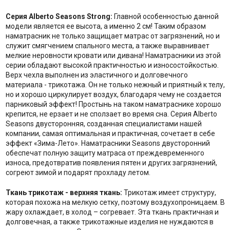
Серия Alberto Seasons Strong:
Главной особенностью данной
модели является ее высота, а именно 2 см! Таким образом
наматрасник не только защищает матрас от загрязнений, но и
служит смягчением спального места, а также выравнивает
мелкие неровности кровати или дивана! Наматрасники из этой
серии обладают высокой практичностью и износостойкостью.
Верх чехла выполнен из эластичного и долговечного
материала - трикотажа. Он не только нежный и приятный к телу,
но и хорошо циркулирует воздух, благодаря чему не создается
парниковый эффект! Простынь на таком наматраснике хорошо
крепится, не ерзает и не сползает во время сна. Серия Alberto
Seasons двусторонняя, созданная специалистами нашей
компании, самая оптимальная и практичная, сочетает в себе
эффект «Зима-Лето». Наматрасники Seasons двусторонний
обеспечат полную защиту матраса от преждевременного
износа, предотвратив появления пятен и других загрязнений,
согреют зимой и подарят прохладу летом.
Ткань трикотаж - верхняя ткань:
Трикотаж имеет структуру,
которая похожа на мелкую сетку, поэтому воздухопроницаем. В
жару охлаждает, в холод – согревает. Эта ткань практичная и
долговечная, а также трикотажные изделия не нуждаются в