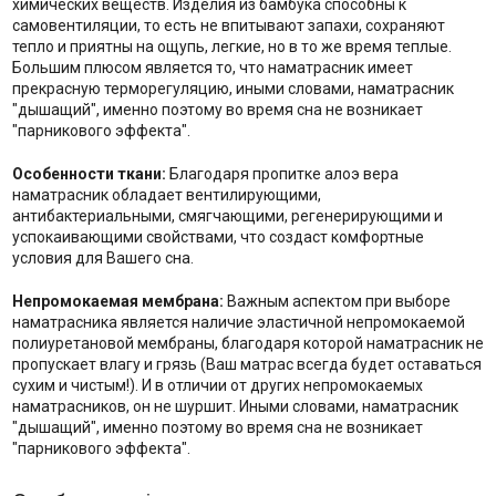
химических веществ. Изделия из бамбука способны к
самовентиляции, то есть не впитывают запахи, сохраняют
тепло и приятны на ощупь, легкие, но в то же время теплые.
Большим плюсом является то, что наматрасник имеет
прекрасную терморегуляцию, иными словами, наматрасник
"дышащий", именно поэтому во время сна не возникает
"парникового эффекта".
Особенности ткани:
Благодаря пропитке алоэ вера
наматрасник обладает вентилирующими,
антибактериальными, смягчающими, регенерирующими и
успокаивающими свойствами, что создаст комфортные
условия для Вашего сна.
Непромокаемая мембрана:
Важным аспектом при выборе
наматрасника является наличие эластичной непромокаемой
полиуретановой мембраны, благодаря которой наматрасник не
пропускает влагу и грязь (Ваш матрас всегда будет оставаться
сухим и чистым!). И в отличии от других непромокаемых
наматрасников, он не шуршит. Иными словами, наматрасник
"дышащий", именно поэтому во время сна не возникает
"парникового эффекта".