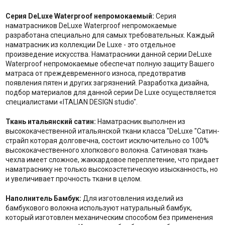
Серия DeLuxe Waterproof непромокаемый:
Серия
наматрасников DeLuxe Waterproof непромокаемые
разработана специально для самых требовательных. Каждый
наматрасник из коллекции De Luxe - это отдельное
произведение искусства. Наматрасники данной серии DeLuxe
Waterproof непромокаемые обеспечат полную защиту Вашего
матраса от преждевременного износа, предотвратив
появления пятен и других загрязнений. Разработка дизайна,
подбор материалов для данной серии De Luxe осуществляется
специалистами «ITALIAN DESIGN studio".
Ткань итальянский сатин:
Наматрасник выполнен из
высококачественной итальянской ткани класса "DeLuxe "Сатин-
страйп которая долговечна, состоит исключительно со 100%
высококачественного хлопкового волокна. Сатиновая ткань
чехла имеет сложное, жаккардовое переплетение, что придает
наматраснику не только высокоэстетическую изысканность, но
и увеличивает прочность ткани в целом.
Наполнитель Бамбук:
Для изготовления изделий из
бамбукового волокна используют натуральный бамбук,
который изготовлен механическим способом без применения