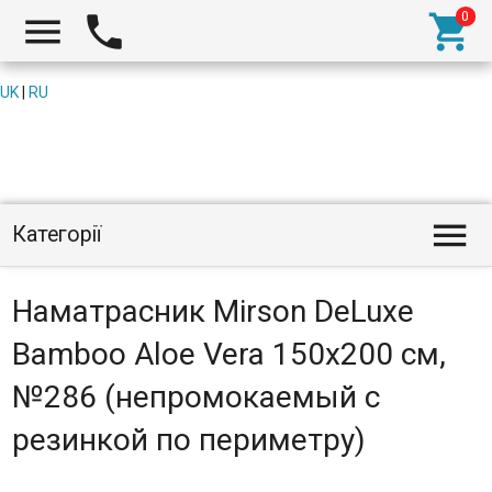



UK
|
RU

Категорії
Наматрасник Mirson DeLuxe
Bamboo Aloe Vera 150x200 см,
№286 (непромокаемый с
резинкой по периметру)