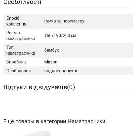
Особливості
Спосіб
гумка по периметру
кріплення
Розмір
150х190/200 см
наматрасника
Тип
бамбук
наматрасника
Виробник
Mirson
Особливості
водонепроникні
Відгуки відвідувачів(
0
)
Еще товары в категории Наматрасники: