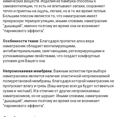
химических веществ. Изделия из бамбука способны к
самовентиляции, то есть не впитывают запахи, сохраняют
тепло и приятны на ощупь, легкие, но в то же время теплые.
Большим плюсом является то, что наматрасник имеет
прекрасную терморегуляцию, иными словами, наматрасник
"дышащий", именно поэтому во время сна не возникает
"парникового эффекта".
Особенности ткани:
Благодаря пропитке алоэ вера
наматрасник обладает вентилирующими,
антибактериальными, смягчающими, регенерирующими и
успокаивающими свойствами, что создаст комфортные
условия для Вашего сна.
Непромокаемая мембрана:
Важным аспектом при выборе
наматрасника является наличие эластичной непромокаемой
полиуретановой мембраны, благодаря которой наматрасник не
пропускает влагу и грязь (Ваш матрас всегда будет оставаться
сухим и чистым!). И в отличии от других непромокаемых
наматрасников, он не шуршит. Иными словами, наматрасник
"дышащий", именно поэтому во время сна не возникает
"парникового эффекта".