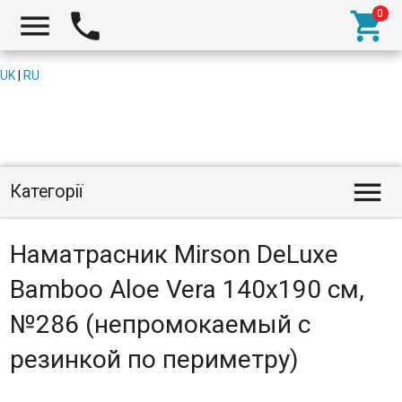



UK
|
RU

Категорії
Наматрасник Mirson DeLuxe
Bamboo Aloe Vera 140x190 см,
№286 (непромокаемый с
резинкой по периметру)