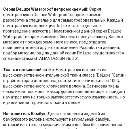
Серия DeLuxe Waterproof непромокаемый:
Серия
наматрасников DeLuxe Waterproof непромокаемые
разработана специально для самых требовательных. Каждый
наматрасник из коллекции De Luxe - это отдельное
произведение искусства. Наматрасники данной серии DeLuxe
Waterproof непромокаемые обеспечат полную защиту Вашего
матраса от преждевременного износа, предотвратив
появления пятен и других загрязнений. Разработка дизайна,
подбор материалов для данной серии De Luxe осуществляется
специалистами «ITALIAN DESIGN studio".
Ткань итальянский сатин:
Наматрасник выполнен из
высококачественной итальянской ткани класса "DeLuxe "Сатин-
страйп которая долговечна, состоит исключительно со 100%
высококачественного хлопкового волокна. Сатиновая ткань
чехла имеет сложное, жаккардовое переплетение, что придает
наматраснику не только высокоэстетическую изысканность, но
и увеличивает прочность ткани в целом.
Наполнитель Бамбук:
Для изготовления изделий из
бамбукового волокна используют натуральный бамбук,
который изготовлен механическим способом без применения