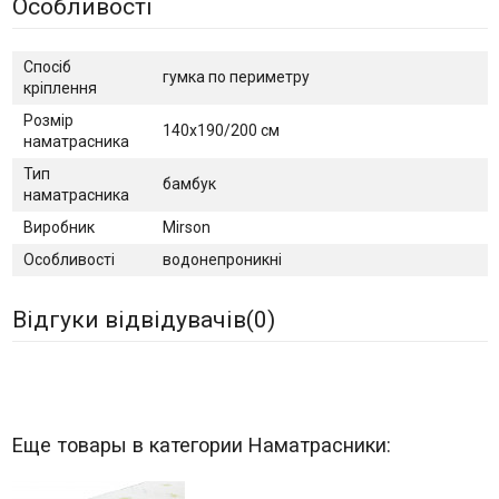
Особливості
Спосіб
гумка по периметру
кріплення
Розмір
140х190/200 см
наматрасника
Тип
бамбук
наматрасника
Виробник
Mirson
Особливості
водонепроникні
Відгуки відвідувачів(
0
)
Еще товары в категории Наматрасники: