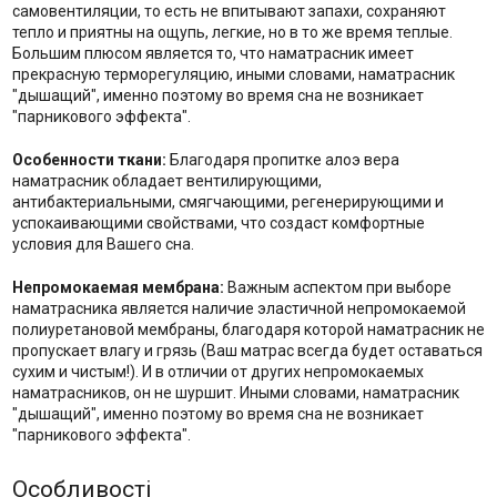
самовентиляции, то есть не впитывают запахи, сохраняют
тепло и приятны на ощупь, легкие, но в то же время теплые.
Большим плюсом является то, что наматрасник имеет
прекрасную терморегуляцию, иными словами, наматрасник
"дышащий", именно поэтому во время сна не возникает
"парникового эффекта".
Особенности ткани:
Благодаря пропитке алоэ вера
наматрасник обладает вентилирующими,
антибактериальными, смягчающими, регенерирующими и
успокаивающими свойствами, что создаст комфортные
условия для Вашего сна.
Непромокаемая мембрана:
Важным аспектом при выборе
наматрасника является наличие эластичной непромокаемой
полиуретановой мембраны, благодаря которой наматрасник не
пропускает влагу и грязь (Ваш матрас всегда будет оставаться
сухим и чистым!). И в отличии от других непромокаемых
наматрасников, он не шуршит. Иными словами, наматрасник
"дышащий", именно поэтому во время сна не возникает
"парникового эффекта".
Особливості