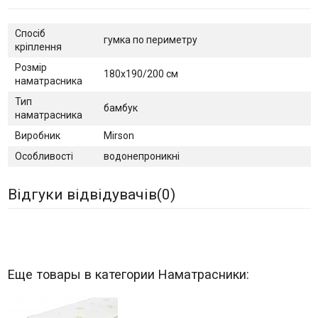
Спосіб
гумка по периметру
кріплення
Розмір
180х190/200 см
наматрасника
Тип
бамбук
наматрасника
Виробник
Mirson
Особливості
водонепроникні
Відгуки відвідувачів(
0
)
Еще товары в категории Наматрасники: