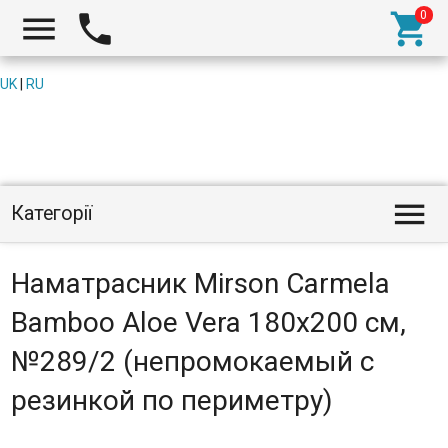



UK
|
RU

Категорії
Наматрасник Mirson Carmela
Bamboo Aloe Vera 180x200 см,
№289/2 (непромокаемый с
резинкой по периметру)