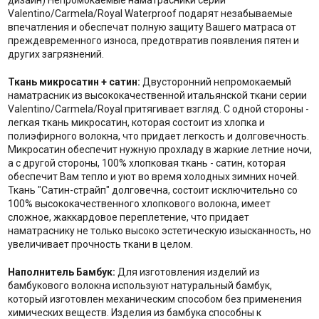
дизайн) Непромокаемые наматрасники серии
Valentino/Carmela/Royal Waterproof подарят незабываемые
впечатления и обеспечат полную защиту Вашего матраса от
преждевременного износа, предотвратив появления пятен и
других загрязнений.
Ткань микросатин + сатин:
Двусторонний непромокаемый
наматрасник из высококачественной итальянской ткани серии
Valentino/Carmela/Royal притягивает взгляд. С одной стороны -
легкая ткань микросатин, которая состоит из хлопка и
полиэфирного волокна, что придает легкость и долговечность.
Микросатин обеспечит нужную прохладу в жаркие летние ночи,
а с другой стороны, 100% хлопковая ткань - сатин, которая
обеспечит Вам тепло и уют во время холодных зимних ночей.
Ткань "Сатин-страйп" долговечна, состоит исключительно со
100% высококачественного хлопкового волокна, имеет
сложное, жаккардовое переплетение, что придает
наматраснику не только высоко эстетическую изысканность, но
увеличивает прочность ткани в целом.
Наполнитель Бамбук:
Для изготовления изделий из
бамбукового волокна используют натуральный бамбук,
который изготовлен механическим способом без применения
химических веществ. Изделия из бамбука способны к