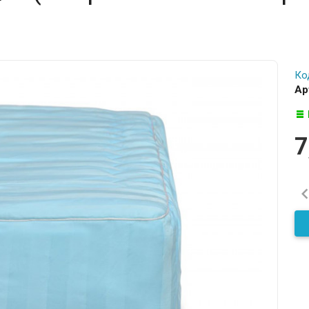
Ко
Ар
7