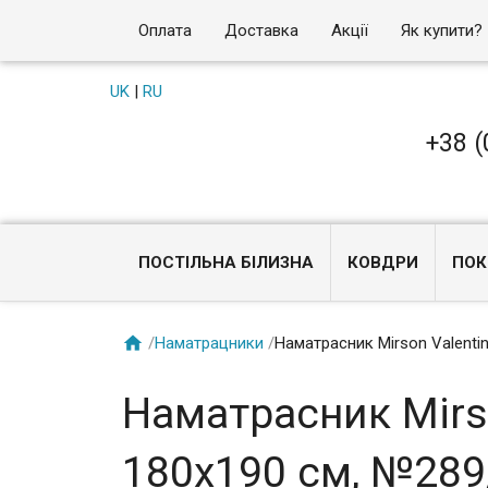
Оплата
Доставка
Акції
Як купити?
UK
|
RU
+38 (
ПОСТІЛЬНА БІЛИЗНА
КОВДРИ
ПОК

/
Наматрацники
/
Наматрасник Mirson Valenti
Наматрасник Mirso
180x190 см, №289