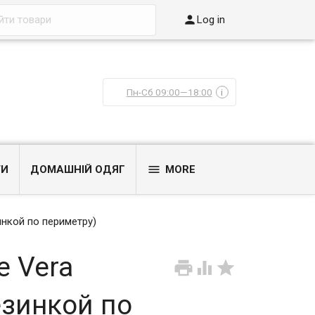

Log in
Пн-Сб 09:00—18:00
i

ТИ
ДОМАШНІЙ ОДЯГ
MORE
инкой по периметру)
e Vera



езинкой по