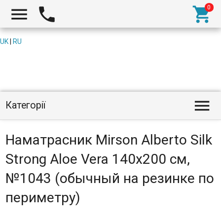



UK
|
RU

Категорії
Наматрасник Mirson Alberto Silk
Strong Aloe Vera 140x200 см,
№1043 (обычный на резинке по
периметру)