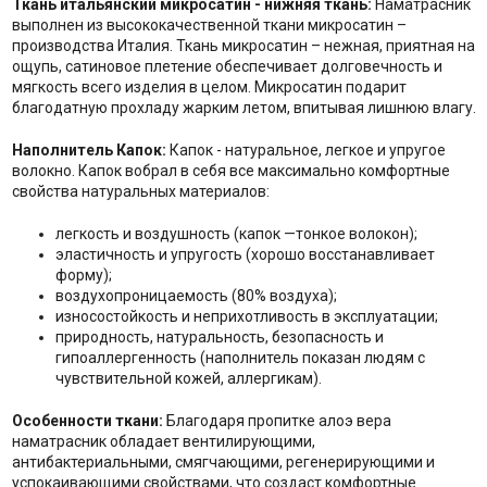
Ткань итальянский микросатин - нижняя ткань:
Наматрасник
выполнен из высококачественной ткани микросатин –
производства Италия. Ткань микросатин – нежная, приятная на
ощупь, сатиновое плетение обеспечивает долговечность и
мягкость всего изделия в целом. Микросатин подарит
благодатную прохладу жарким летом, впитывая лишнюю влагу.
Наполнитель Капок:
Капок - натуральное, легкое и упругое
волокно. Капок вобрал в себя все максимально комфортные
свойства натуральных материалов:
легкость и воздушность (капок —тонкое волокон);
эластичность и упругость (хорошо восстанавливает
форму);
воздухопроницаемость (80% воздуха);
износостойкость и неприхотливость в эксплуатации;
природность, натуральность, безопасность и
гипоаллергенность (наполнитель показан людям с
чувствительной кожей, аллергикам).
Особенности ткани:
Благодаря пропитке алоэ вера
наматрасник обладает вентилирующими,
антибактериальными, смягчающими, регенерирующими и
успокаивающими свойствами, что создаст комфортные