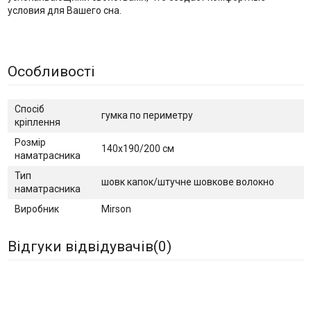
условия для Вашего сна.
Особливості
Спосіб
гумка по периметру
кріплення
Розмір
140х190/200 см
наматрасника
Тип
шовк капок/штучне шовкове волокно
наматрасника
Виробник
Mirson
Відгуки відвідувачів(
0
)