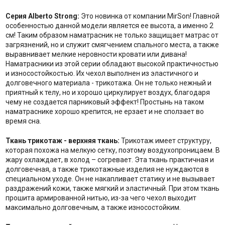
Серия Alberto Strong:
Это новинка от компании MirSon! Главной
особенностью данной модели является ее высота, а именно 2
см! Таким образом наматрасник не только защищает матрас от
загрязнений, но и служит смягчением спального места, а также
выравнивает мелкие неровности кровати или дивана!
Наматрасники из этой серии обладают высокой практичностью
и износостойкостью. Их чехол выполнен из эластичного и
долговечного материала - трикотажа. Он не только нежный и
приятный к телу, но и хорошо циркулирует воздух, благодаря
чему не создается парниковый эффект! Простынь на таком
наматраснике хорошо крепится, не ерзает и не сползает во
время сна.
Ткань трикотаж - верхняя ткань:
Трикотаж имеет структуру,
которая похожа на мелкую сетку, поэтому воздухопроницаем. В
жару охлаждает, в холод – согревает. Эта ткань практичная и
долговечная, а также трикотажные изделия не нуждаются в
специальном уходе. Он не накапливает статику и не вызывает
раздражений кожи, также мягкий и эластичный. При этом ткань
прошита армированной нитью, из-за чего чехол выходит
максимально долговечным, а также износостойким.