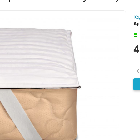
Ко
Ар
4