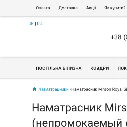
Оплата
Доставка
Акції
Як купити?
UK
|
RU
+38 (
ПОСТІЛЬНА БІЛИЗНА
КОВДРИ
ПОК

/
Наматрацники
/
Наматрасник Mirson Royal S
Наматрасник Mirso
(непромокаемый с