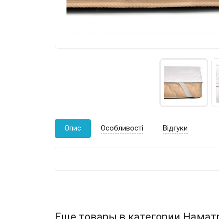
Опис
Особливості
Відгуки
Еще товары в категории Намат