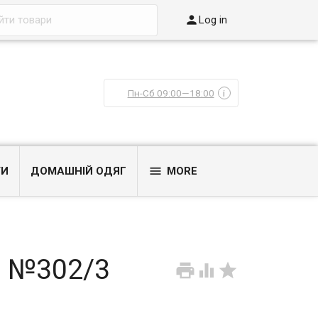

Log in
Пн-Сб 09:00—18:00
i

ТИ
ДОМАШНІЙ ОДЯГ
MORE
, №302/3


