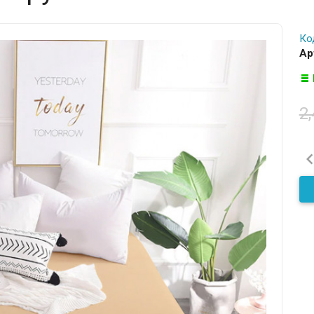
Ко
Ар
2