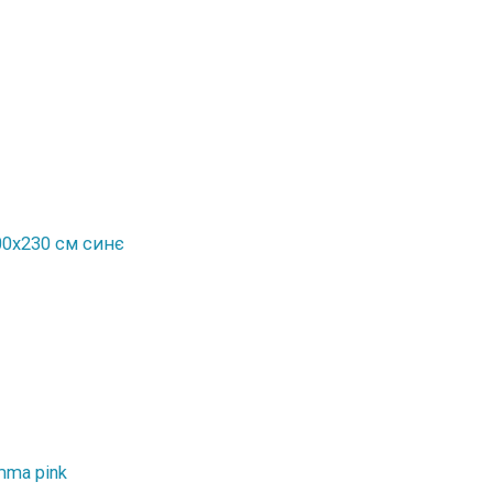
00x230 см синє
mma pink