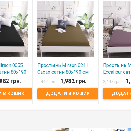
rson 0055
Простынь Mirson 0211
Простынь Mi
сатин 80x190
Cacao сатин 80x190 см
Excalibur са
ке по
на резинке по
см на резин
,982 грн.
1,982 грн.
1
2,447 грн.
2,447 грн.
периметру
периметру




ті
В наявності
В наявнос
n 0055 Black
Простынь Mirson 0211 Cacao
Простынь Mirso
остынь на
сатин Простынь на резинке по
Excalibur сати
иметру на
периметру на высоту матраса
резинке по пер
 - 25 см.
- 25 см. Размер: 80x190 см.
высоту матраса
см. Ткань:
Ткань: Итальянский
Размер: 80x190 
атин,100%
Сатин,100% хлопок. Цвет:
Итальянский С
черный.
шоколадный. Плотность: 190-
хлопок. Цвет: