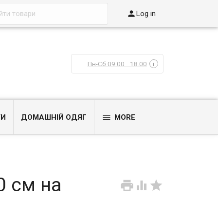

Log in
Пн-Сб 09:00—18:00
i

ТИ
ДОМАШНІЙ ОДЯГ
MORE
0 см на


