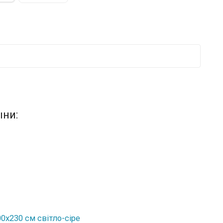
ыни:
0x230 см світло-сіре