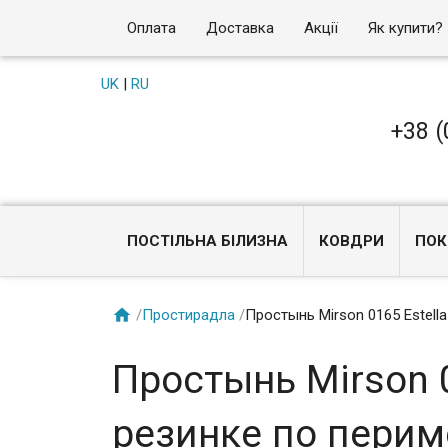
Оплата
Доставка
Акції
Як купити?
UK
|
RU
+38 (
ПОСТІЛЬНА БІЛИЗНА
КОВДРИ
ПОК

/
Простирадла
/
Простынь Mirson 0165 Estell
Простынь Mirson 0
резинке по перим