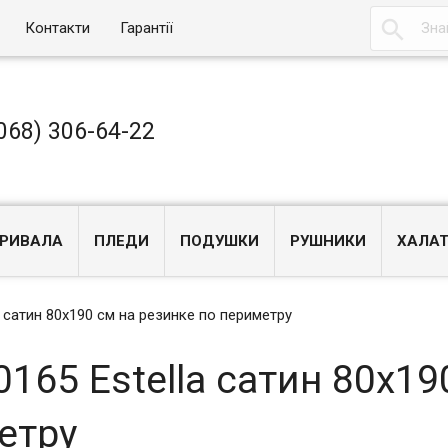

Контакти
Гарантії
068) 306-64-22
РИВАЛА
ПЛЕДИ
ПОДУШКИ
РУШНИКИ
ХАЛА
a сатин 80x190 см на резинке по периметру
165 Estella сатин 80x19
етру