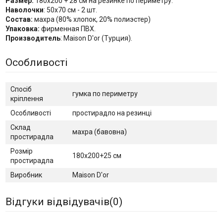
Размер:
180x200 + 28 см на резинке по периметру.
Наволочки
: 50х70 см - 2 шт.
Состав:
махра (80% хлопок, 20% полиэстер)
Упаковка:
фирменная ПВХ.
Производитель
: Maison D'or (Турция).
Особливості
Спосіб
гумка по периметру
кріплення
Особливості
простирадло на резинці
Склад
махра (бавовна)
простирадла
Розмір
180x200+25 см
простирадла
Виробник
Maison D'or
Відгуки відвідувачів(
0
)