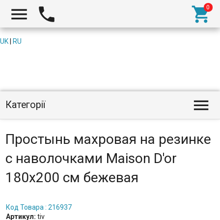



UK
|
RU

Категорії
Простынь махровая на резинке
с наволочками Maison D'or
180x200 см бежевая
Код Товара : 216937
Артикул:
tiv