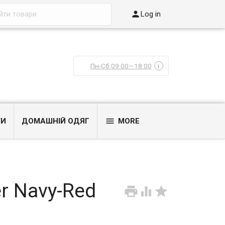

Log in
Пн-Сб 09:00—18:00
i

ТИ
ДОМАШНІЙ ОДЯГ
MORE
r Navy-Red


