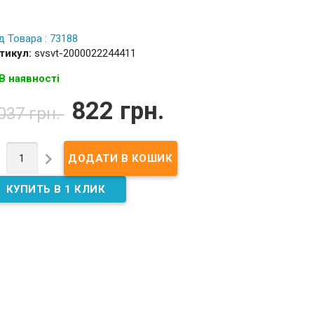
д Товара : 73188
тикул:
svsvt-2000022244411
В наявності
822 грн.
,037 грн.

