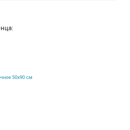
нца:
очное 50х90 см