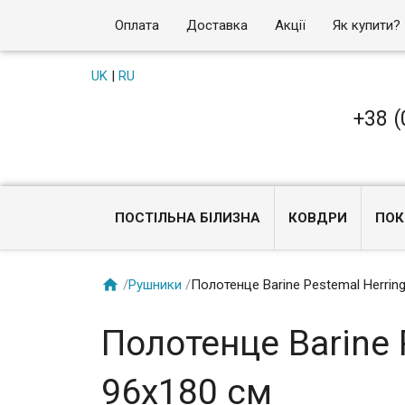
Оплата
Доставка
Акції
Як купити?
UK
|
RU
+38 (
ПОСТІЛЬНА БІЛИЗНА
КОВДРИ
ПОК

/
Рушники
/
Полотенце Barine Pestemal Herrin
Полотенце Barine 
96x180 см