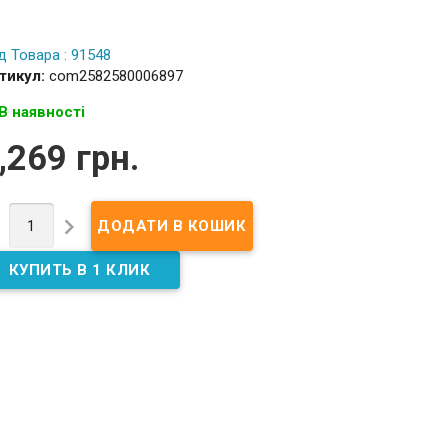
д Товара : 91548
тикул:
com2582580006897
В наявності
,269 грн.

