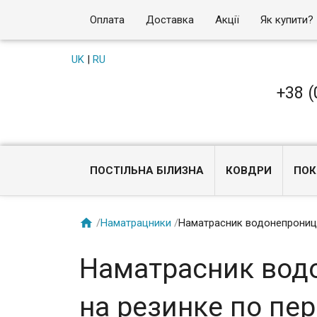
Оплата
Доставка
Акції
Як купити?
UK
|
RU
+38 (
ПОСТІЛЬНА БІЛИЗНА
КОВДРИ
ПОК

/
Наматрацники
/
Наматрасник водонепроница
Наматрасник вод
на резинке по пе