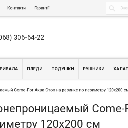

Контакти
Гарантії
068) 306-64-22
РИВАЛА
ПЛЕДИ
ПОДУШКИ
РУШНИКИ
ХАЛА
емый Come-For Аква Стоп на резинке по периметру 120х200 с
онепроницаемый Come-F
риметру 120х200 см