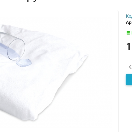
Ко
Ар
1