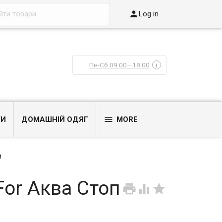

Log in
Пн-Сб 09:00—18:00
i

ТИ
ДОМАШНІЙ ОДЯГ
MORE
м
or Аква Стоп


