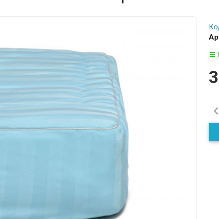
Ко
Ар
3