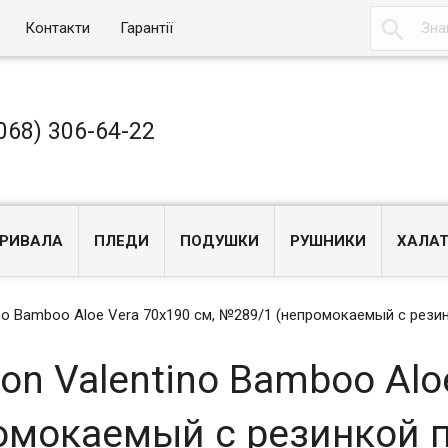

Контакти
Гарантії
068) 306-64-22
РИВАЛА
ПЛЕДИ
ПОДУШКИ
РУШНИКИ
ХАЛА
no Bamboo Aloe Vera 70x190 см, №289/1 (непромокаемый с рези
n Valentino Bamboo Alo
омокаемый с резинкой 