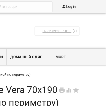

Log in
Пн-Сб 09:00—18:00
i

ТИ
ДОМАШНІЙ ОДЯГ
MORE
нкой по периметру)
e Vera 70x190



по периметру)