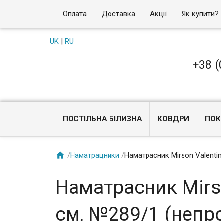
Оплата
Доставка
Акції
Як купити?
UK
|
RU
+38 (
ПОСТІЛЬНА БІЛИЗНА
КОВДРИ
ПОК

/
Наматрацники
/
Наматрасник Mirson Valenti
Наматрасник Mirso
см, №289/1 (непр