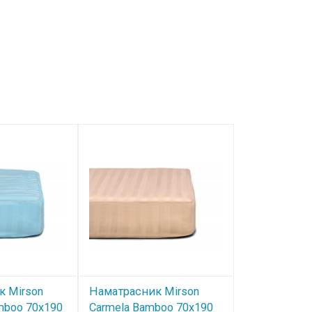
к Mirson
Наматрасник Mirson
Наматрасни
amboo 70x190
Carmela Bamboo 70x190
Royal Bambo