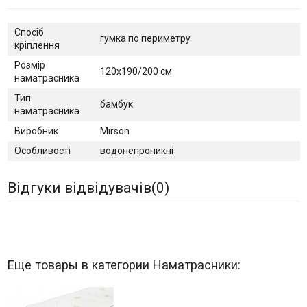
Спосіб
гумка по периметру
кріплення
Розмір
120х190/200 см
наматрасника
Тип
бамбук
наматрасника
Виробник
Mirson
Особливості
водонепроникні
Відгуки відвідувачів(
0
)
Еще товары в категории Наматрасники: