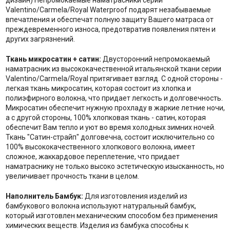
дизайн) Непромокаемые наматрасники серии
Valentino/Carmela/Royal Waterproof подарят незабываемые
впечатления и обеспечат полную защиту Вашего матраса от
преждевременного износа, предотвратив появления пятен и
других загрязнений.
Ткань микросатин + сатин:
Двусторонний непромокаемый
наматрасник из высококачественной итальянской ткани серии
Valentino/Carmela/Royal притягивает взгляд. С одной стороны -
легкая ткань микросатин, которая состоит из хлопка и
полиэфирного волокна, что придает легкость и долговечность.
Микросатин обеспечит нужную прохладу в жаркие летние ночи,
а с другой стороны, 100% хлопковая ткань - сатин, которая
обеспечит Вам тепло и уют во время холодных зимних ночей.
Ткань "Сатин-страйп" долговечна, состоит исключительно со
100% высококачественного хлопкового волокна, имеет
сложное, жаккардовое переплетение, что придает
наматраснику не только высоко эстетическую изысканность, но
увеличивает прочность ткани в целом.
Наполнитель Бамбук:
Для изготовления изделий из
бамбукового волокна используют натуральный бамбук,
который изготовлен механическим способом без применения
химических веществ. Изделия из бамбука способны к