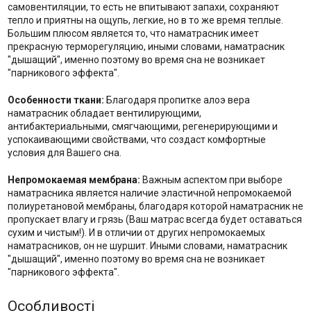
самовентиляции, то есть не впитывают запахи, сохраняют
тепло и приятны на ощупь, легкие, но в то же время теплые.
Большим плюсом является то, что наматрасник имеет
прекрасную терморегуляцию, иными словами, наматрасник
"дышащий", именно поэтому во время сна не возникает
"парникового эффекта".
Особенности ткани:
Благодаря пропитке алоэ вера
наматрасник обладает вентилирующими,
антибактериальными, смягчающими, регенерирующими и
успокаивающими свойствами, что создаст комфортные
условия для Вашего сна.
Непромокаемая мембрана:
Важным аспектом при выборе
наматрасника является наличие эластичной непромокаемой
полиуретановой мембраны, благодаря которой наматрасник не
пропускает влагу и грязь (Ваш матрас всегда будет оставаться
сухим и чистым!). И в отличии от других непромокаемых
наматрасников, он не шуршит. Иными словами, наматрасник
"дышащий", именно поэтому во время сна не возникает
"парникового эффекта".
Особливості