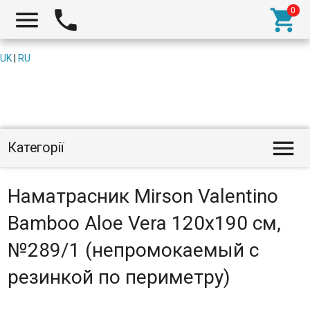



UK
|
RU

Категорії
Наматрасник Mirson Valentino
Bamboo Aloe Vera 120x190 см,
№289/1 (непромокаемый с
резинкой по периметру)