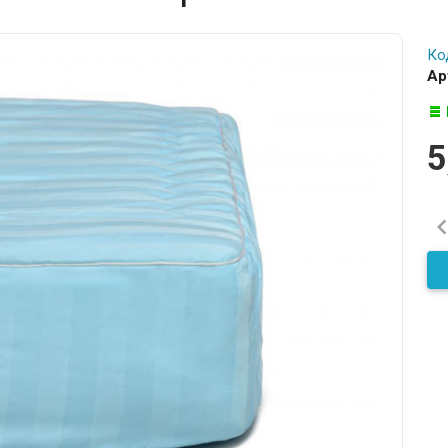
Ко
Ар
5