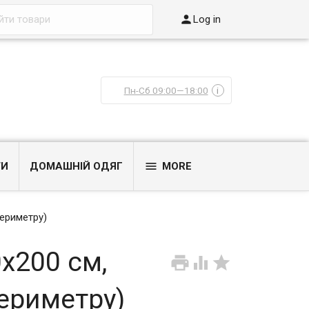

Log in
Пн-Сб 09:00—18:00
i

ТИ
ДОМАШНІЙ ОДЯГ
MORE
ериметру)
x200 см,



ериметру)