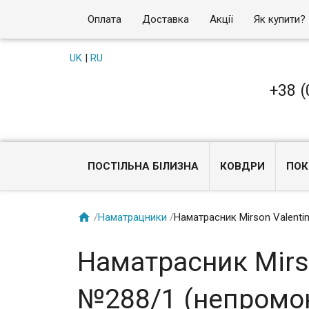
Оплата
Доставка
Акції
Як купити?
UK
|
RU
+38 (
ПОСТІЛЬНА БІЛИЗНА
КОВДРИ
ПОК

/
Наматрацники
/
Наматрасник Mirson Valent
Наматрасник Mirs
№288/1 (непромок