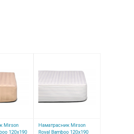
к Mirson
Наматрасник Mirson
Наматрасни
boo 120x190
Royal Bamboo 120x190
DeLuxe Bamb