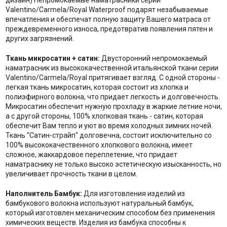
дизайн) Непромокаемые наматрасники серии
Valentino/Carmela/Royal Waterproof подарят незабываемые
впечатления и обеспечат полную защиту Вашего матраса от
преждевременного износа, предотвратив появления пятен и
других загрязнений.
Ткань микросатин + сатин:
Двусторонний непромокаемый
наматрасник из высококачественной итальянской ткани серии
Valentino/Carmela/Royal притягивает взгляд. С одной стороны -
легкая ткань микросатин, которая состоит из хлопка и
полиэфирного волокна, что придает легкость и долговечность.
Микросатин обеспечит нужную прохладу в жаркие летние ночи,
а с другой стороны, 100% хлопковая ткань - сатин, которая
обеспечит Вам тепло и уют во время холодных зимних ночей.
Ткань "Сатин-страйп" долговечна, состоит исключительно со
100% высококачественного хлопкового волокна, имеет
сложное, жаккардовое переплетение, что придает
наматраснику не только высоко эстетическую изысканность, но
увеличивает прочность ткани в целом.
Наполнитель Бамбук:
Для изготовления изделий из
бамбукового волокна используют натуральный бамбук,
который изготовлен механическим способом без применения
химических веществ. Изделия из бамбука способны к