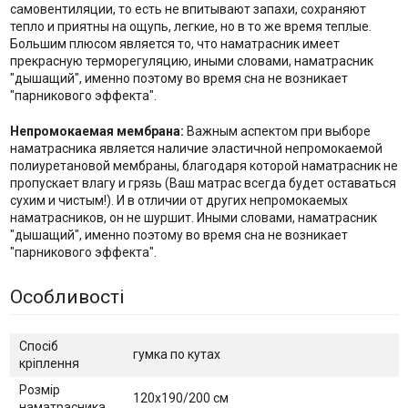
самовентиляции, то есть не впитывают запахи, сохраняют
тепло и приятны на ощупь, легкие, но в то же время теплые.
Большим плюсом является то, что наматрасник имеет
прекрасную терморегуляцию, иными словами, наматрасник
"дышащий", именно поэтому во время сна не возникает
"парникового эффекта".
Непромокаемая мембрана:
Важным аспектом при выборе
наматрасника является наличие эластичной непромокаемой
полиуретановой мембраны, благодаря которой наматрасник не
пропускает влагу и грязь (Ваш матрас всегда будет оставаться
сухим и чистым!). И в отличии от других непромокаемых
наматрасников, он не шуршит. Иными словами, наматрасник
"дышащий", именно поэтому во время сна не возникает
"парникового эффекта".
Особливості
Спосіб
гумка по кутах
кріплення
Розмір
120х190/200 см
наматрасника