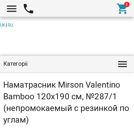



UK
|
RU

Категорії
Наматрасник Mirson Valentino
Bamboo 120x190 см, №287/1
(непромокаемый с резинкой по
углам)