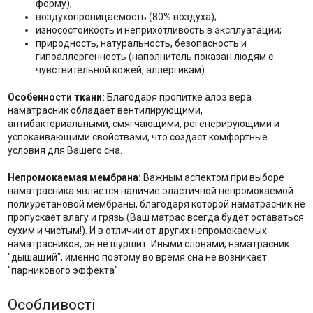
форму);
воздухопроницаемость (80% воздуха);
износостойкость и неприхотливость в эксплуатации;
природность, натуральность, безопасность и
гипоаллергенность (наполнитель показан людям с
чувствительной кожей, аллергикам).
Особенности ткани:
Благодаря пропитке алоэ вера
наматрасник обладает вентилирующими,
антибактериальными, смягчающими, регенерирующими и
успокаивающими свойствами, что создаст комфортные
условия для Вашего сна.
Непромокаемая мембрана:
Важным аспектом при выборе
наматрасника является наличие эластичной непромокаемой
полиуретановой мембраны, благодаря которой наматрасник не
пропускает влагу и грязь (Ваш матрас всегда будет оставаться
сухим и чистым!). И в отличии от других непромокаемых
наматрасников, он не шуршит. Иными словами, наматрасник
"дышащий", именно поэтому во время сна не возникает
"парникового эффекта".
Особливості