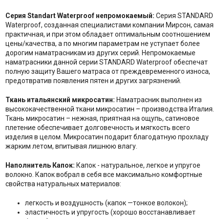
Серия Standart Waterproof непромокаемый:
Серия STANDARD
Waterproof, созданная специалистами компании Мирсон, самая
практичная, и при этом обладает оптимальным соотношением
цены/качества, а по многим параметрам не уступает более
дорогим наматрасникам из других серий. Непромокаемые
наматрасники данной серии STANDARD Waterproof обеспечат
полную защиту Вашего матраса от преждевременного износа,
предотвратив появления пятен и других загрязнений.
Ткань итальянский микросатин:
Наматрасник выполнен из
высококачественной ткани микросатин – производства Италия.
Ткань микросатин – нежная, приятная на ощупь, сатиновое
плетение обеспечивает долговечность и мягкость всего
изделия в целом. Микросатин подарит благодатную прохладу
жарким летом, впитывая лишнюю влагу.
Наполнитель Капок:
Капок - натуральное, легкое и упругое
волокно. Капок вобрал в себя все максимально комфортные
свойства натуральных материалов:
легкость и воздушность (капок —тонкое волокон);
эластичность и упругость (хорошо восстанавливает