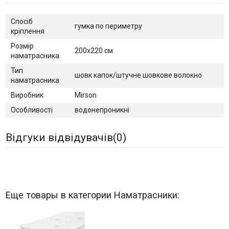
Спосіб
гумка по периметру
кріплення
Розмір
200x220 см
наматрасника
Тип
шовк капок/штучне шовкове волокно
наматрасника
Виробник
Mirson
Особливості
водонепроникні
Відгуки відвідувачів(
0
)
Еще товары в категории Наматрасники: