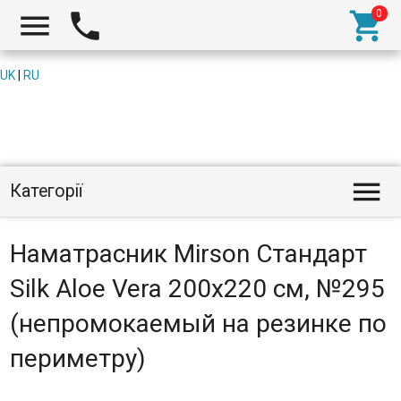



UK
|
RU

Категорії
Наматрасник Mirson Стандарт
Silk Aloe Vera 200x220 см, №295
(непромокаемый на резинке по
периметру)