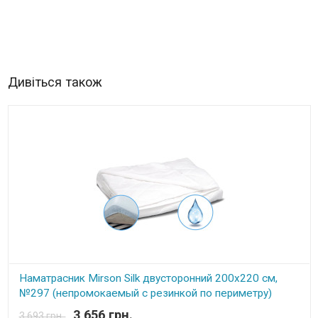
Дивіться також
Наматрасник Mirson Silk двусторонний 200x220 см,
№297 (непромокаемый с резинкой по периметру)
3,656 грн.
3,693 грн.